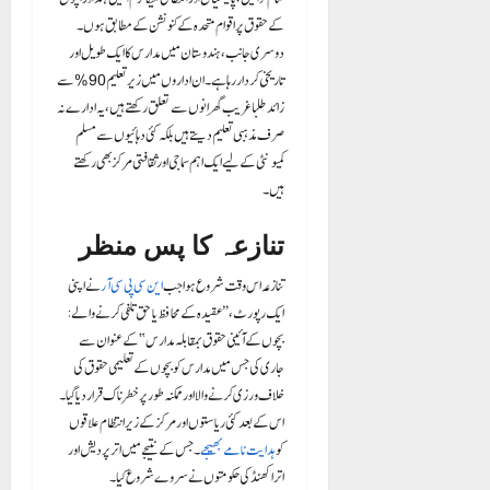
کے حقوق پر اقوام متحدہ کے کنونشن کے مطابق ہوں۔
دوسری جانب، ہندوستان میں مدارس کا ایک طویل اور
تاریخی کردار رہا ہے۔ ان اداروں میں زیر تعلیم 90% سے
زائد طلبا غریب گھرانوں سے تعلق رکھتے ہیں، یہ ادارے نہ
صرف مذہبی تعلیم دیتے ہیں بلکہ کئی دہائیوں سے مسلم
کمیونٹی کے لیے ایک اہم سماجی اور ثقافتی مرکز بھی رکھتے
ہیں۔
تنازعہ کا پس منظر
تنازعہ اس وقت شروع ہوا جب
این سی پی سی آر
نے اپنی
ایک رپورٹ، “عقیدہ کے محافظ یا حق تلفی کرنے والے:
بچوں کے آئینی حقوق بمقابلہ مدارس” کے عنوان سے
جاری کی جس میں مدارس کو بچوں کے تعلیمی حقوق کی
خلاف ورزی کرنے والا اور ممکنہ طور پر خطرناک قرار دیا گیا۔
اس کے بعد کئی ریاستوں اور مرکز کے زیر انتظام علاقوں
کو
ہدایت نامے بھیجے
۔ جس کے نتیجے میں اتر پردیش اور
اترا کھنڈ کی حکومتوں نے سروے شروع کیا۔