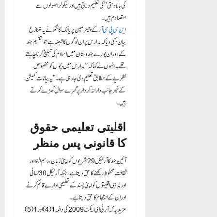
کی بالادستی” کی تعلیم دیتی ہیں اور سیکولر اصولوں سے
متصادم ہیں۔
این سی پی سی آر
کے چیئرمین پریانک کاننگو نے یہ متنازع
بیان بھی دیا کہ مدارس پر ان لوگوں کا قبضہ ہے جو تقسیم ہند
کے دوران پورے ہندوستان میں اسلام کی تبلیغ کرنا چاہتے
تھے۔ انہوں نے کہا کہ “مدارس میں بچوں کو مخصوص
نظریے کے مطابق تعلیم دی جا رہی ہے۔” یہ بیانات کمیشن
کے غیر جانب دارانہ کردار پر گہرے سوال کھڑے کرتے
ہیں۔
اقلیتی تعلیمی حقوق
کا قانونی پس منظر
آئینِ ہند کا آرٹیکل 29 شہریوں کو اپنی زبان، رسم الخط اور
ثقافت محفوظ رکھنے کا حق دیتا ہے، جبکہ آرٹیکل 30 لسانی
اور مذہبی اقلیتوں کو اپنی پسند کے تعلیمی ادارے قائم کرنے
اور ان کے انتظام کا حق دیتا ہے۔
مزید یہ کہ آر ٹی ای ایکٹ 2009 کی دفعہ 1 (4) اور 1(5)