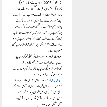
سچر کمیٹی کی 2006 کی رپورٹ کے مطابق مسلم کی
پسماندگی کی اصل وجہ غربت، تعلیمی اداروں تک محدود
رسائی، اور حکومت کی طرف سے مناسب توجہ کی کمی ہے۔
ایسے میں مدارس وہ واحد ذریعہ ہیں جو محدود وسائل کے
باوجود مسلم معاشرے کی تعلیمی ضرورتوں کو کسی حد تک
پورا کر رہے ہیں۔ لیکن افسوس کہ ریاستی ادارے ان اسباب
کو دور کرنے کے بجائے انہی مدارس کو نشانہ بنا رہے ہیں، جو
نہ صرف قابلِ اعتراض بلکہ ایک منفی اور فرقہ وارانہ رویہ بھی
معلوم ہوتا ہے۔
سرکاری اداروں کو حقوق اطفال کی حقیقی فکر کرنی چاہیے،
اپنے بیانات اور کارروائیوں میں نظریاتی و سیاسی
غیرجانبداری کو یقینی بنانا چاہیے تاکہ پوری قوم مساوات کے
ساتھ ترقی کی راہ پر گامزن ہو سکے۔
این سی پی سی آر
جیسے ادارے اسی وقت اپنا وقار برقرار رکھ
سکتے ہیں جب وہ سیاسی غیر جانب داری اور تعلیمی انصاف کو
ترجیح دیں، نہ کہ کسی خاص نظریاتی دباؤ کے تحت فیصلے
کریں۔ یہی رویہ ملک کے آئینی توازن، سماجی ہم آہنگی اور
حقیقی تعلیمی ترقی کی ضمانت ہے۔