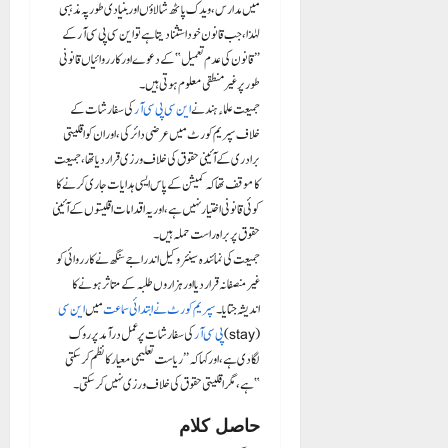
میں مدارس، ویدک پاٹھ شالاؤں اور بنیادی طور پہ مذہبی
لہٰذا، جب قانون خود استثنا دیتا ہے تو این سی پی سی آر کے
“قانون کی عدم تعمیل” کے دعوے اور کارروائیاں قانونی
طور پر غیر منطقی معلوم ہوتی ہیں۔
جمیعت علماء ہند نے
این سی پی سی آر
کی سفارشات کے
خلاف سپریم کورٹ میں عرضی دائر کی، اور ان کو اقلیتی
برادری کے آئینی حقوق کی خلاف ورزی قرار دیا تھا، جمیعت
کا موقف تھا کہ کمیشن کے پاس ایسی ہدایات جاری کرنے کا
کوئی قانونی اختیار نہیں ہے، اور یہ اقدامات اقلیتوں کے آئینی
حقوق پر براہ راست حملہ ہیں۔
جمیعت کی نمائندہ سینئر وکیل اندرا جے سنگھ نے کارروائی کو
غیر منصفانہ قرار دیا اور ہزاروں طلبہ کے متاثر ہونے کا
اندیشہ جتایا۔
سپریم کورٹ نے ابتدائی سماعت
میں
این سی
پی سی آر
کی سفارشات پر عمل در آمد پر روک (stay)
لگادی ہے، اور کہا کہ “ریاست تعلیمی معیار کا نظم کر سکتی
ہے، مگر اقلیتی حقوق کی خلاف ورزی نہیں کر سکتی۔”
حاصل کلام