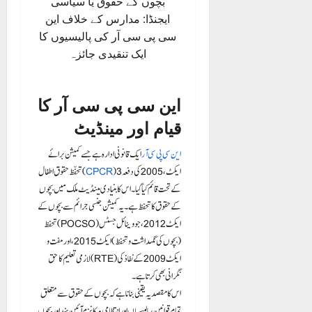
بچوں کے حقوق یا سیاسی
ایجنڈا: مدارس کے خلاف این
سی پی سی آر کی پالیسیوں کا
ایک تنقیدی جائزہ
این سی پی سی آر کا
قیام اور مینڈیٹ
این سی پی سی آر
ایک قانونی ادارہ ہے جسے کمیشن برائے
) ایکٹ، 2005 کی دفعہ 3
CPCR
تحفّظ حقوق اطفال (
کے تحت قائم کیا گیا۔ اس کا بنیادی مینڈیٹ ملک میں بچوں
کے حقوق کا تحفظ ہے۔ یہ کمیشن جنسی جرائم سے بچوں کے
تحفظ (POCSO) ایکٹ 2012، جووینائل جسٹس
(بچوں کی نگہداشت و تحفظ) ایکٹ 2015، اور مفت و
لازمی تعلیم کا حق (RTE) ایکٹ 2009 کے نفاذ کی
نگرانی بھی کرتا ہے۔
اس کا مقصد یہ یقینی بنانا ہے کہ بچوں کے حقوق سے متعلق
تمام قوانین، پالیسیاں اور انتظامی میکانزم آئین ہند اور بچوں