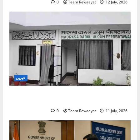
0
Team Rewaayat
12 July, 2026
خبریں
بارہ بنکی: سرکاری امداد یافتہ مدرسے میں مبینہ بے
ضابطگیوں کی جانچ کا حکم
0
Team Rewaayat
11 July, 2026