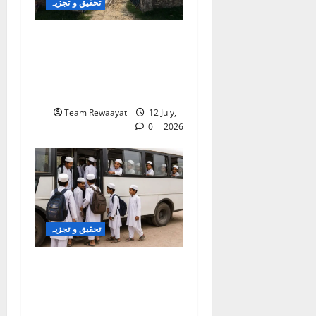
تحقیق و تجزیہ
کلاس روم سے شک کے
گھیرے تک: بہار کے مسلم
بچے تعلیمی سفر میں خوف
کے شکار کیوں؟
Team Rewaayat
12 July,
0
2026
تحقیق و تجزیہ
دربھنگہ: مدرسے سے طلبہ
کے فرار کا معاملہ؛ مقامی
سطح پر حقائق کی ایک