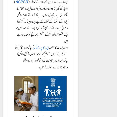
) کی جانب سے مدارس کے نظام کے خلاف
NCPCR
(
اختیار کی گئی پالیسیوں اور کارروائیوں نے ایک وسیع بحث
چھیڑ دی ہے۔ بنیادی سوال یہ ہے کہ آیا یہ اقدامات واقعی
بچوں کے حقوق کے تحفظ کے لیے ہیں، جیسا کہ کمیشن کا
دعویٰ ہے، یا یہ ایک وسیع تر سیاسی ایجنڈے کا حصہ ہیں جو
ایک مخصوص کمیونٹی کے تعلیمی ڈھانچے کو نشانہ بنا رہے
ہیں۔
اس رپورٹ کا مقصد
این سی پی سی آر
کی پالیسیوں کا گہرائی
سے تجزیہ کرنا، ان کے پیچھے موجود قانونی و آئینی دلائل کا
جائزہ لینا، اور ان کا متعلقہ عدالتی فیصلوں اور تاریخی
دستاویزات سے موازنہ کرنا ہے۔