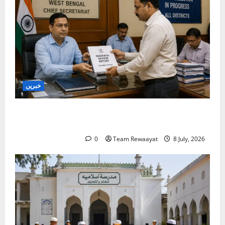
خبریں
بنگال میں مدارس کا جائزہ: دو اضلاع کی رپورٹیں
موصول
0
Team Rewaayat
8 July, 2026