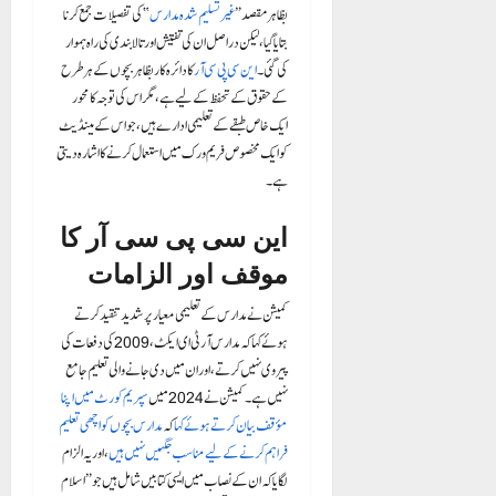
بظاہر مقصد “
غیر تسلیم شدہ مدارس
” کی تفصیلات جمع کرنا
بتایا گیا، لیکن دراصل ان کی تفتیش اور تالا بندی کی راہ ہموار
کی گئی۔
این سی پی سی آر
کا دائرہ کار بظاہر بچوں کے ہر طرح
کے حقوق کے تحفظ کے لیے ہے، مگر اس کی توجہ کا محور
ایک خاص طبقے کے تعلیمی ادارے ہیں، جو اس کے مینڈیٹ
کو ایک مخصوص فریم ورک میں استعمال کرنے کا اشارہ دیتی
ہے۔
این سی پی سی آر کا
موقف اور الزامات
کمیشن نے مدارس کے تعلیمی معیار پر شدید تنقید کرتے
ہوئے کہا کہ مدارس آر ٹی ای ایکٹ، 2009 کی دفعات کی
پیروی نہیں کرتے، اور ان میں دی جانے والی تعلیم جامع
نہیں ہے۔ کمیشن نے 2024 میں
سپریم کورٹ میں اپنا
مؤقف بیان کرتے ہوئے کہا
کہ
مدارس بچوں کو اچھی تعلیم
فراہم کرنے کے لیے مناسب جگہیں نہیں ہیں
، اور یہ الزام
لگایا کہ ان کے نصاب میں ایسی کتابیں شامل ہیں جو “اسلام