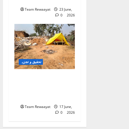
دوسری جہت سامنے آئی
Team Rewaayat
23 June,
0
2026
تحقیق و تجزیہ
بلڈوزر تلے دبتے تعلیمی
خواب: آسام میں ریاستی بے
دخلی، قانونی تضادات اور
ایک نسل کا تاریک مستقبل
Team Rewaayat
17 June,
0
2026