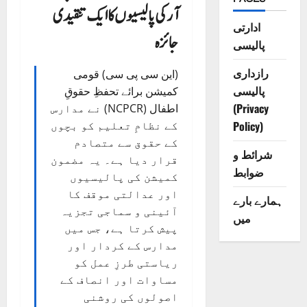
آر کی پالیسیوں کا ایک تنقیدی
ادارتی
جائزہ
پالیسی
رازداری
(این سی پی سی) قومی
پالیسی
کمیشن برائے تحفظِ حقوقِ
(Privacy
اطفال (NCPCR) نے مدارس
Policy)
کے نظامِ تعلیم کو بچوں
کے حقوق سے متصادم
شرائط و
قرار دیا ہے۔ یہ مضمون
ضوابط
کمیشن کی پالیسیوں
اور عدالتی موقف کا
ہمارے بارے
آئینی و سماجی تجزیہ
میں
پیش کرتا ہے، جس میں
مدارس کے کردار اور
ریاستی طرزِ عمل کو
مساوات اور انصاف کے
اصولوں کی روشنی