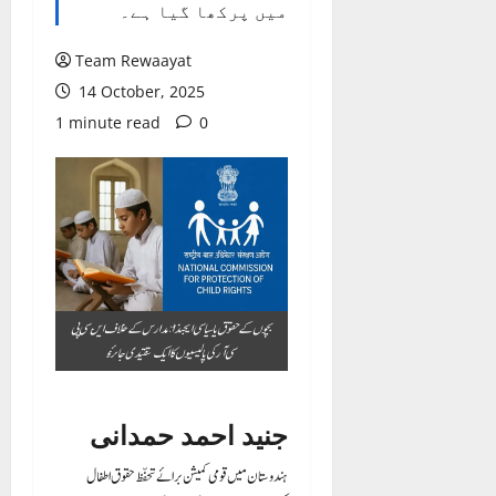
میں پرکھا گیا ہے۔
Team Rewaayat
14 October, 2025
1 minute read
0
بچوں کے حقوق یا سیاسی ایجنڈا: مدارس کے خلاف این سی پی
سی آر کی پالیسیوں کا ایک تنقیدی جائزہ
جنید احمد حمدانی
ہندوستان میں قومی کمیشن برائے تحفّظ حقوق اطفال