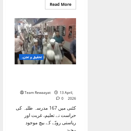
Read
Read More
more
about
مدارس
کے
فضلاء:
تعلیم،
بے
روزگاری
اور
نئے
امکانات
تحقیق و تجزیہ
167 مدرسہ طلبہ کی حراست:
تعلیم، شبہ، سیاست اور نظامی
بحران کی مکمل تصویر
Team Rewaayat
13 April,
0
2026
کٹنی میں 167 مدرسہ طلبہ کی
حراست نے تعلیم، غربت اور
ریاستی رویّے کے بیچ موجود
پیچیدہ...