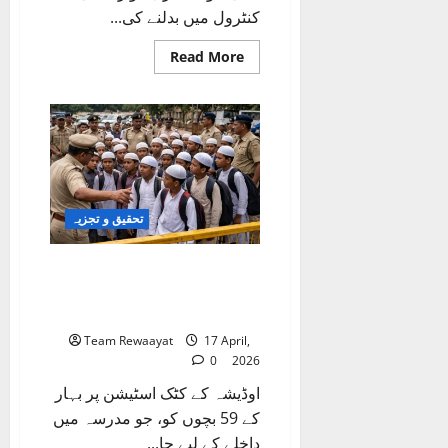
کنٹرول میں بدلنے کی...
Read
Read More
more
about
اتراکھنڈ
میں
مدرسہ
بورڈ
کے
بعد
اقلیتی
تعلیم
کا
تحقیق و تجزیہ
نیا
ڈھانچہ:
مدارس،
نصاب
اوڈیشہ میں مدرسہ جا رہے 59
اور
بچے روکے گئے، والدین کی
ریاستی
کنٹرول
رضامندی کے باوجود کارروائی
Team Rewaayat
17 April,
0
2026
اوڈیشہ کے کٹک اسٹیشن پر بہار
کے 59 بچوں کو، جو مدرسہ میں
داخلے کے لیے جا...