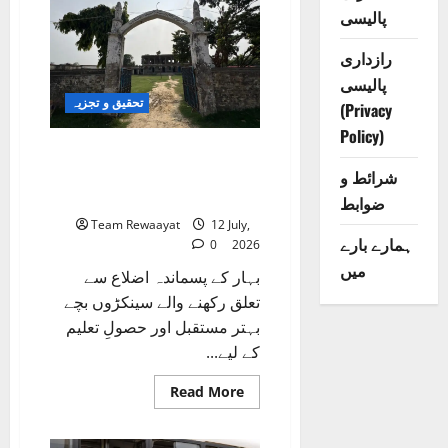
پالیسی
رازداری
پالیسی
تحقیق و تجزیہ
(Privacy
Policy)
کلاس روم سے شک کے گھیرے
تک: بہار کے مسلم بچے تعلیمی
شرائط و
سفر میں خوف کے شکار کیوں؟
ضوابط
Team Rewaayat
12 July,
ہمارے بارے
0
2026
میں
بہار کے پسماندہ اضلاع سے
تعلق رکھنے والے سینکڑوں بچے
بہتر مستقبل اور حصولِ تعلیم
کے لیے...
Read
Read More
more
about
کلاس
روم