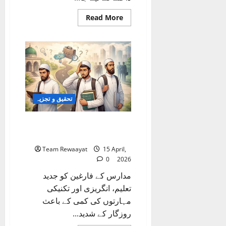
Read
Read More
more
about
اوڈیشہ
میں
مدرسہ
جا
رہے
59
بچے
روکے
گئے،
تحقیق و تجزیہ
والدین
کی
رضامندی
کے
مدارس کے فضلاء: تعلیم، بے
باوجود
روزگاری اور نئے امکانات
کارروائی
Team Rewaayat
15 April,
0
2026
مدارس کے فارغین کو جدید
تعلیم، انگریزی اور تکنیکی
مہارتوں کی کمی کے باعث
روزگار کے شدید...