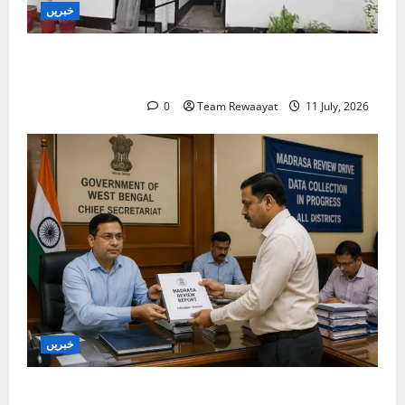
خبریں
بارہ بنکی: سرکاری امداد یافتہ مدرسے میں مبینہ بے
ضابطگیوں کی جانچ کا حکم
0
Team Rewaayat
11 July, 2026
خبریں
بنگال میں مدارس کا جائزہ: دو اضلاع کی رپورٹیں