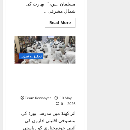
مسلمان ہیں،” بھارت کی
شمال مشرقی...
Read
Read More
more
about
”ہمارا
سب
سے
بڑا
گناہ
مسلمان
تحقیق و تجزیہ
ہونا
ہے“:
آسام
اتراکھنڈ میں مدرسہ بورڈ کے بعد
میں
اسلامو
اقلیتی تعلیم کا نیا ڈھانچہ:
فوبیا
کے
مدارس، نصاب اور ریاستی
بڑھتے
کنٹرول
ہوئے
خطرات
Team Rewaayat
10 May,
کا
تحقیقی
0
2026
جائزہ
اتراکھنڈ میں مدرسہ بورڈ کی
منسوخی اقلیتی اداروں کی
آئینی خودمختاری کو ریاستی