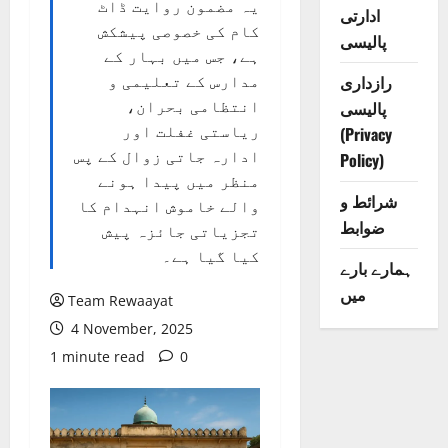
یہ مضمون روایت ڈاٹ
ادارتی
کام کی خصوصی پیشکش
پالیسی
ہے، جس میں بہار کے
رازداری
مدارس کے تعلیمی و
انتظامی بحران،
پالیسی
ریاستی غفلت اور
(Privacy
ادارہ جاتی زوال کے پس
Policy)
منظر میں پیدا ہونے
شرائط و
والے خاموش انہدام کا
ضوابط
تجزیاتی جائزہ پیش
کیا گیا ہے۔
ہمارے بارے
میں
Team Rewaayat
4 November, 2025
1 minute read
0