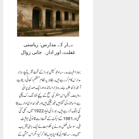
بہار کے مدارس: ریاستی
غفلت، اور ادارہ جاتی زوال
بہار اسٹیٹ مدرسہ ایجوکیشن بورڈ کے تحت تقریباً چار ہزار
مدارس کام کر رہے ہیں۔ بظاہر یہ نظام منظم دکھائی دیتا ہے:
آٹھ لاکھ طلبہ، پندرہ ہزار اساتذہ، اور ایک صدی پرانی
روایت۔ لیکن اس منظر کی سطح کے نیچے فنڈنگ رک چکی
ہے، اساتذہ کی تنخواہیں غیر یقینی ہیں اور غیر امدادی ادارے بقا
کی جنگ لڑ رہے ہیں۔ بورڈ کی بنیاد 1922 میں رکھی گئی
تھی اور 1981 کے ایکٹ کے تحت اسے قانونی حیثیت
ملی۔ سو سال مکمل ہونے پر حکومت نے ایک بڑی تقریب
میں مدرسہ نظام کی کامیابیوں کا ذکر کیا، مگر اس جشن کے