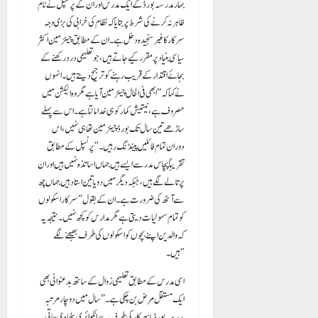
بہار مدرسہ بورڈ کے ایک مدرس اور ان کے پرنسپل نے نام
ظاہر نہ کرنے کی شرط پر بتایا کہ نظام کی خرابی کی بڑی وجہ
سرکار کا غیر سنجیدہ دخل ہے۔ ان کے مطابق چیئرمین اکثر
سیاسی بنیاد پر مقرر کیے جاتے ہیں، جو تعلیمی درد رکھنے کے
بجائے اقتدار کے قریب رہنے کو ترجیح دیتے ہیں۔ انہوں
نے کہا کہ “ابھی فی الحال چیئرمین آیا ہے مگر وہ الیکشن میں
مصروف ہے، نیتیش کمار کو ہی خدا مانتا ہے۔ اس سے پہلے
ساڑھے تین سال تک بورڈ چیئرمین تھا ہی نہیں، اس
دوران تمام فائلیں پینڈنگ رہیں۔” پرنسپل کے مطابق
تقریباً پچاس مدرسے ایسے ہیں جہاں اساتذہ نہیں ہیں اور ان
پر تالے لگے ہیں، جبکہ دیگر میں دو یا تین استاد ہیں جہاں چھ
سے آٹھ کی ضرورت ہے۔ ان کے بقول “سرکار اسکولوں
کو تمام سہولیات دیتی ہے مگر مدارس کو کچھ نہیں۔ نتیجہ یہ
کہ والدین اپنے بچوں کو اسکولوں کی طرف بھیجنے لگے
ہیں۔”
اسی مدرس کے مطابق تعلیمی زوال کے ساتھ بدعنوانی بھی
ایک مستقل مرض بن چکی ہے۔ “سال میں دو چار مرتبہ
مدرسہ بورڈ یا سرکار کی طرف سے انکوائری بٹھا دی جاتی