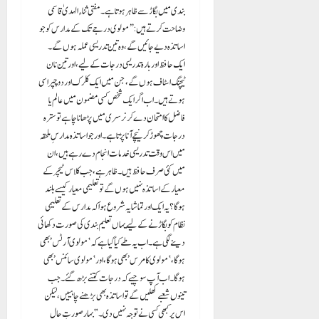
بندی میں بگاڑ سے ظاہر ہوتا ہے۔ مفتی ثناء الہدیٰ قاسمی
وضاحت کرتے ہیں: “مولوی درجے تک کے مدارس کو جو
اساتذہ دیے جائیں گے، وہ تین تدریسی عملہ ہوں گے ۔
ایک حافظ اور بارہ تدریسی درجات کے لیے، اور تین نان
ٹیچنگ اسٹاف ہوں گے، جن میں ایک کلرک اور دو چپراسی
ہوتے ہیں۔ اب اگر ایک شخص کسی مضمون میں عالم یا
فاضل کا امتحان دے کر نرسری میں پڑھانا چاہے تو سترہ
درجات چھوڑ کر نیچے آنا پڑتا ہے۔ اور جو اساتذہ مدارسِ ملحقہ
میں اس وقت تدریسی خدمات انجام دے رہے ہیں، ان
میں کئی صرف حافظ ہیں۔ ظاہر ہے، جب کلاس ٹیچر کے
معیار کے اساتذہ نہیں ہوں گے تو تعلیمی معیار کیسے بلند
ہوگا؟ یہ ایک اور تماشا یہ شروع ہوا کہ مدارس کے تعلیمی
نظام کو بگاڑنے کے لیے یہاں تعلیم بندی کی صورت دکھائی
دینے لگی ہے۔ اب یہ طے کیا گیا ہے کہ ‘مولوی آرٹس’ بھی
ہوگا، ‘مولوی کامرس’ بھی ہوگا، اور ‘مولوی سائنس’ بھی
ہوگا۔ اب آپ سوچیے کہ درجات کتنے بڑھ گئے۔ جب
تینوں شعبے کھلیں گے تو اساتذہ بھی بڑھنے چاہییں، لیکن
اس پر کبھی کسی نے توجہ نہیں دی۔” بہار صورتِ حال