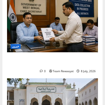
خبریں
بنگال میں مدارس کا جائزہ: دو اضلاع کی رپورٹیں
موصول
0
Team Rewaayat
8 July, 2026