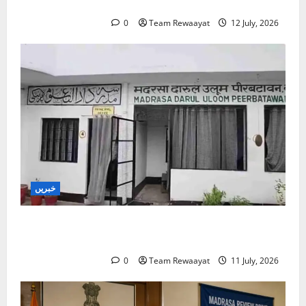
بچے تعلیمی سفر میں خوف کے شکار کیوں؟
0
Team Rewaayat
12 July, 2026
خبریں
بارہ بنکی: سرکاری امداد یافتہ مدرسے میں مبینہ بے
ضابطگیوں کی جانچ کا حکم
0
Team Rewaayat
11 July, 2026