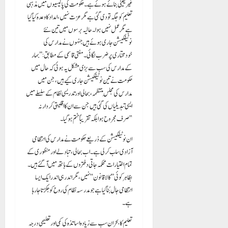
غیر یقینی بنائے ہوئے ہے۔ حکومت کی پالیسیوں میں مذہبی
تعلیم کو جگہ تو دی گئی ہے مگر عزت نہیں، امداد کا وعدہ کیا گیا
ہے مگر عمل نہیں ہوا۔ حالیہ برسوں میں تین نئے
نوٹیفکیشن جاری ہوئے ہیں جنہوں نے مدارس کی
خودمختاری پر ضرب لگائی۔ مفتی قاسمی کے مطابق: “بہار
کے مدارس کی سب سے بڑی مشکل یہ ہوئی کہ حال میں
حکومت نے تین نوٹیفکیشن جاری کیے ہیں، جن میں
مدارس کی مجلسِ منتظمہ، بحالی اور تدریسی نظام کے سلسلے میں
ایسی تبدیلیاں کی گئی ہیں جن سے ان کا اقلیتی کردار نہ
صرف مجروح ہوا بلکہ تقریباً ختم ہو گیا۔”
ان نوٹیفکیشن کے ذریعے حکومت نے مدارس کی انتظامی
آزادی سلب کر لی ہے۔ اب بحالی، تبادلے اور منظوری کے
تمام اختیارات محکمہ جاتی دفتروں کے ہاتھ میں آ گئے ہیں۔
بظاہر کوئی ’’کالا قانون‘‘ نہیں، مگر اندر ہی اندر ایک ایسا
انتظامی جال بُنا گیا ہے جو مدرسہ نظام کی روح کو جکڑتا جا رہا
ہے۔
تعلیم کا بحران سب سے زیادہ اساتذہ کی کمی اور تعلیمی درجہ