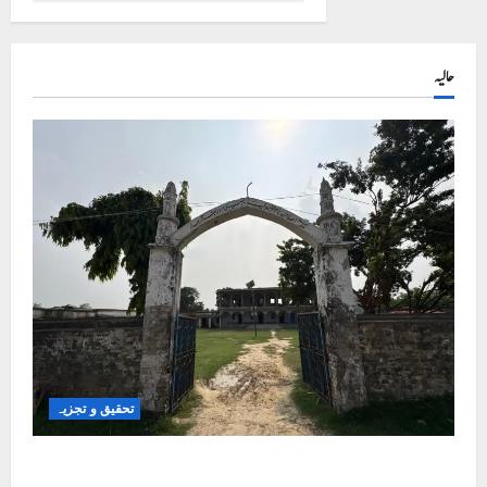
حالیہ
تحقیق و تجزیہ
کلاس روم سے شک کے گھیرے تک: بہار کے مسلم