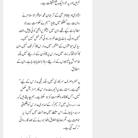
کم ہیں اور یہ خود ایک تلخ حقیقت ہے۔
ایم ڈی او سیتا مڑھی کے ترجمان محمد مناظر الاسلام نے
روایت سے گفتگو میں بتایا: “ہم نے حکومت سے جو
مطالبات کیے تھے، ان میں بیشتر پر ابھی کوئی پیش رفت
نہیں ہوئی۔ بات چیت ضرور ہوئی مگر عمل کہیں نہیں۔
سیاسی جماعتوں کے منشور میں مدارس کا ذکر تک نہیں، ان
کا کہنا تھا کہ بہار میں مدارس پر قانون کے ذریعے نہیں بلکہ
خاموش پالیسیوں کے ذریعے دباؤ بڑھایا جا رہا ہے۔ ان کے
مطابق:
“یہ خطرہ صرف سرکاری نہیں، بلکہ نجی مدارس کے لیے
بھی ہے۔ بہت سے پرائیویٹ مدارس کا رجسٹریشن مکمل
نہیں، جس کا فائدہ حکومت کو ہو سکتا ہے۔ ہم چاہتے ہیں کہ
مدرسہ رول میں ترمیم کر کے امدادی مدارس کو اقلیتی
درجہ دیا جائے۔ اس سلسلے میں عدالت میں کیس زیرِ
سماعت ہے، مگر ضابطۂ اخلاق نافذ ہونے کے بعد کارروائی
رک گئی ہے۔”