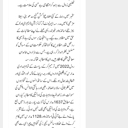
تعلیمی زوال سے بڑھ کر انتظامی بے حسی کی علامت ہے۔
ستمبر میں، بہار کے کئی اضلاع ( کشن گنج، مدھوبنی، سیتا
مڑھی ) میں مدرسہ ڈیولپمنٹ آرگنائزیشن (ایم ڈی او) کے
بینر تلے اساتذہ اور غیر تدریسی عملے نے اپنے مطالبات کے
حق میں مظاہرے کیے۔ یہ احتجاج برسوں کی بے توجہی کا
ردعمل تھا۔ مظاہرین کا کہنا تھا کہ حکومت ان کے مسائل کو
مسلسل نظرانداز کر رہی ہے، جس سے ہزاروں خاندان
معاشی تنگی کا شکار ہیں۔ ان کا مطالبہ تھا کہ مدرسہ
رول 2022 میں ترمیم کر کے ریاست کے تمام امدادی
مدارس کو اقلیتی اداروں کا درجہ دیا جائے تاکہ خودمختاری اور
شفافیت بحال ہو سکے۔ اس کے ساتھ انہوں نے تنخواہوں
میں نظرثانی، سالانہ اضافہ، طبی اور رہائشی الاؤنس، پنشن کی
سہولت، اور زائد المیعاد واجبات کی ادائیگی کا مطالبہ کیا۔ ان
کے مطابق 1637 مدارس کی آڈٹ رپورٹ بورڈ میں جمع
ہے، مگر واجبات کی ادائیگی ابھی تک نہیں ہوئی۔ نئے تقرر
پانے والے جے آئی ٹی اساتذہ اور 1128 مدارس میں کام
کرنے والے حفاظ و سائنس ٹیچرز کی تنخواہیں چپراسی سے بھی