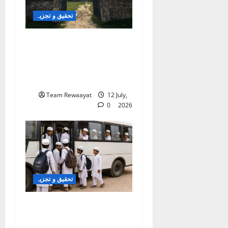
تحقیق و تجزیہ
کلاس روم سے شک کے
گھیرے تک: بہار کے مسلم
بچے تعلیمی سفر میں خوف
کے شکار کیوں؟
Team Rewaayat
12 July,
0
2026
تحقیق و تجزیہ
دربھنگہ: مدرسے سے طلبہ
کے فرار کا معاملہ؛ مقامی