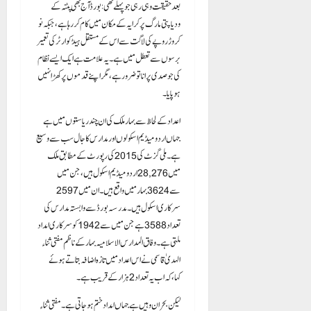
بعد حقیقت وہی رہی جو پہلے تھی: بورڈ آج بھی پٹنہ کے
ودیاپتی مارگ پر کرایہ کے مکان میں کام کر رہا ہے، جبکہ نو
کروڑ روپے کی لاگت سے اس کے مستقل ہیڈکوارٹر کی تعمیر
برسوں سے تعطل میں ہے۔ یہ علامت ہے ایک ایسے نظام
کی جو صدی پرانا تو ضرور ہے، مگر اپنے قدموں پر کھڑا نہیں
ہو پایا۔
اعداد کے لحاظ سے بہار ملک کی ان چند ریاستوں میں ہے
جہاں اردو میڈیم اسکولوں اور مدارس کا جال سب سے وسیع
ہے۔ ملی گزٹ کی 2015 کی رپورٹ کے مطابق ملک
میں 28,276 اردو میڈیم اسکول ہیں، جن میں
سے 3624 بہار میں واقع ہیں۔ ان میں 2597
سرکاری اسکول ہیں۔ مدرسہ بورڈ سے وابستہ مدارس کی
تعداد 3588 ہے جن میں سے 1942 کو سرکاری امداد
ملتی ہے۔ وفاق المدارس الاسلامیہ بہار کے ناظم مفتی ثناء
الہدیٰ قاسمی نے اس اعداد میں تازہ اضافہ بتاتے ہوئے
کہا،کہ اب یہ تعداد 2 ہزار کے قریب ہے۔
لیکن بحران وہیں ہے جہاں امداد ختم ہو جاتی ہے۔ مفتی ثناء