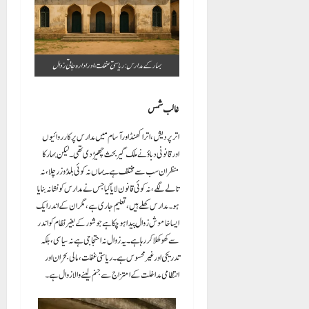
غالب شمس
اتر پردیش، اتراکھنڈ اور آسام میں مدارس پر کارروائیوں
اور قانونی دباؤ نے ملک گیر بحث چھیڑ دی تھی۔ لیکن بہار کا
منظر ان سب سے مختلف ہے۔ یہاں نہ کوئی بلڈوزر چلا، نہ
تالے لگے، نہ کوئی قانون لایا گیا جس نے مدارس کو نشانہ بنایا
ہو۔ مدارس کھلے ہیں، تعلیم جاری ہے، مگر ان کے اندر ایک
ایسا خاموش زوال پیدا ہو چکا ہے جو شور کے بغیر نظام کو اندر
سے کھوکھلا کر رہا ہے۔ یہ زوال نہ احتجاجی ہے نہ سیاسی، بلکہ
تدریجی اور غیر محسوس ہے۔ ریاستی غفلت، مالی بحران اور
انتظامی مداخلت کے امتزاج سے جنم لینے والا زوال ہے۔