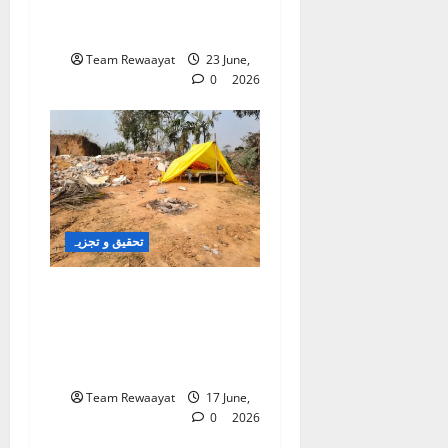
سطح پر حقائق کی ایک
دوسری جہت سامنے آئی
Team Rewaayat
23 June,
0
2026
تحقیق و تجزیہ
بلڈوزر تلے دبتے تعلیمی
خواب: آسام میں ریاستی بے
دخلی، قانونی تضادات اور
ایک نسل کا تاریک مستقبل
Team Rewaayat
17 June,
0
2026