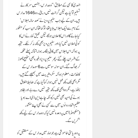
الہدیٰ قاسمی کے مطابق: ” وہ مدارس، جنہیں سرکار نے
تسلیم تو کیا ہے لیکن گرانٹ نہیں دیتی۔ وہ 1646 مدارس
ہیں۔ ان کے لیے جب سلیم پرویز نے ’صد سالہ اجلاس‘
کے نام سے ایک اجلاس بلایا تھا، تو کہا تھا کہ ان سب کو منظور
کیا جائے گا اور اس کا اعلان ہوگا، لیکن نتیش کمار نے اس کا
کوئی اعلان نہیں کیا، اور سلیم پرویز بھی کچھ نہ کر سکے۔ نتیجہ
یہ ہوا کہ اس اجلاس میں کافی ہنگامہ ہوا۔ اتنا کہ پہلے محکمہ
کے افسران چلے گئے، پھر سلیم پرویز وغیرہ بھی اسٹیج چھوڑ
کر بھاگ گئے۔ ان سولہ سو میں سے 6 سو مدارس کے
کاغذات ، معلوم ہوا کہ سکریٹیریٹ میں بھیجے گئے ہیں،
مگر ابھی تک کچھ عمل نہیں ہوا۔ کہا گیا ہے کہ ضابطۂ اخلاق
نافذ ہے، مگر وہ ابھی تک کچھ نتیجہ نہیں دے رہا۔ اور بظاہر
ہونے کی امید بھی نہیں، کیونکہ چاہے این ڈی اے ہو یا
عظیم اتحاد دونوں میں سے کسی نے بھی اپنے منشور
(منفیسٹو) میں یہ وعدہ نہیں کیا کہ وہ مدارس کے لیے کچھ
کریں گے۔”
یہ وہ ریاستی خاموشی ہے جو بہار میں مدارس کے مستقبل کو