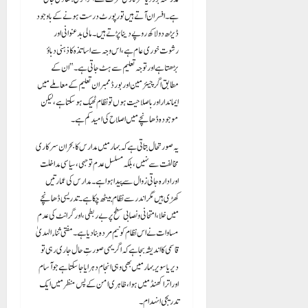
ہے۔ افسران آتے ہیں تو رپورٹ درست ہونے کے باوجود
ڈیڑھ دو لاکھ روپے دینا پڑتے ہیں۔ مالی بدعنوانی اور
رشوت خوری عام ہے، اس وجہ سے اساتذہ کا ذہنی دباؤ
بڑھتا ہے اور توجہ تعلیم سے ہٹ جاتی ہے۔” ان کے
مطابق اگر چیئرمین اور بورڈ ممبران تعلیم کے معاملے میں
ایماندار اور باصلاحیت ہوں تو نظام ٹھیک ہو سکتا ہے، لیکن
موجودہ ڈھانچے میں اصلاح کی امید کم ہے۔
یہ صورتحال بتاتی ہے کہ بہار میں مدارس کا بحران سرکاری
مخالفت سے نہیں، بلکہ مسلسل عدم توجہی، سیاسی مداخلت
اور ادارہ جاتی زوال سے پیدا ہوا ہے۔ مدارس کی عمارتیں
کھڑی ہیں مگر اندر سے نظام بیٹھ چکا ہے۔ تدریسی ڈھانچے
میں خلا، امتحانی و نصابی سطح پر بے ربطی، اور گرانٹ کی عدم
مساوات نے اس نظام کو نیم مردہ بنا دیا ہے۔ مفتی ثناء الہدیٰ
قاسمی کا اندیشہ بجا ہے کہ اگر یہی صورتِ حال جاری رہی تو
دیر یا سویر بہار میں بھی وہی انجام دہرایا جا سکتا ہے جو آسام
اور اتراکھنڈ میں ہوا، ظاہری امن کے پس منظر میں ایک
تدریجی انہدام ۔