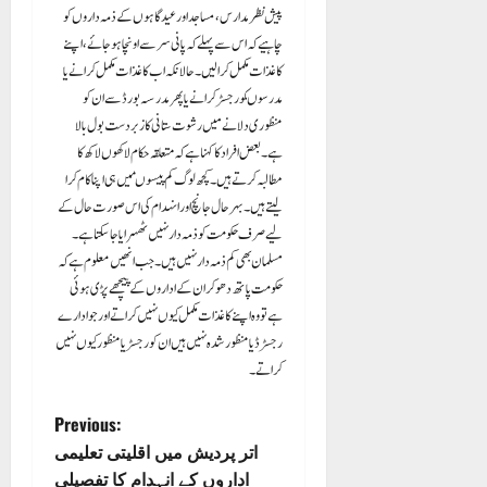
پیش نظر مدارس، مساجد اور عید گاہوں کے ذمہ داروں کو
چاہیے کہ اس سے پہلے کہ پانی سر سے اونچا ہو جائے، اپنے
کاغذات مکمل کرا لیں۔ حالانکہ اب کاغذات مکمل کرانے یا
مدرسوںکو رجسٹر کرانے یا پھر مدرسہ بورڈ سے ان کو
منظوری دلانے میں رشوت ستانی کا زبردست بول بالا
ہے۔ بعض افراد کا کہنا ہے کہ متعلقہ حکام لاکھوں لاکھ کا
مطالبہ کرتے ہیں۔ کچھ لوگ کم پیسوںمیں ہی اپنا کام کرا
لیتے ہیں۔ بہرحال جانچ اور انہدام کی اس صورت حال کے
لیے صرف حکومت کو ذمہ دار نہیں ٹھہرایا جا سکتا ہے۔
مسلمان بھی کم ذمہ دار نہیں ہیں۔ جب انھیں معلوم ہے کہ
حکومت پاتھ دھو کر ان کے اداروں کے پیچھے پڑی ہوئی
ہے تو وہ اپنے کاغذات مکمل کیوں نہیں کراتے اور جو ادارے
رجسٹرڈ یا منظور شدہ نہیں ہیں ان کو رجسٹر یا منظور کیوں نہیں
کراتے۔
P
Previous:
اتر پردیش میں اقلیتی تعلیمی
o
اداروں کے انہدام کا تفصیلی