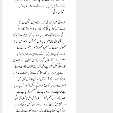
بنے ہوئے ہیں جن کی وجہ سے آمد و رفت میں خاصی
دشواری ہوتی ہے۔
خود دہلی میں ایسے کئی مندر موجود ہیں۔ لیکن ان کے
بارے میں کوئی جانچ نہیں ہوتی نہ ہی انہدامی کارروائی
ہوتی ہے۔ چند ایک مندورں کو بدرجہ مجبوری منہدم کیا گیا
ہے لیکن باقی اپنی جگہوں پر جوں کے توں موجود ہیں۔ ایسا
محسوس ہوتا ہے کہ مسلم دشمن عناصر مسلم مقامات کے
بارے میں چھان بین کرتے رہتے ہیں اور جہاں ان کو یہ
معلوم ہوتا ہے کہ فلاں تعمیر سرکاری زمین پر ہے یا کاغذی
کارروائی مکمل نہیں ہے، فوراً اس کے خلاف شکایت درج
کراتے ہیں اور پولیس کارروائی کرنے دوڑ پڑتی ہے۔ لہٰذا اس
بات کا خطرہ ہے کہ آگے چل کر دیہی علاقوں میں بھی
انہدامی کارروائی شروع ہو جائے۔ لیکن افسوسناک بات یہ
ہے کہ ایسے مدارس ومساجد کے منتظمین کی جانب سے
کاغذی کارروائی مکمل کرانے میں کوئی دلچسپی نہیں لی جاتی۔
وہ سمجھتے ہیں کہ ان کے خلاف کارروائی نہیں ہوگی اور جب
ہوگی تب دیکھا جائے گا۔ جبکہ موجودہ صورت حال کے