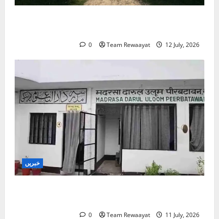
کلاس روم سے شک کے گھیرے تک: بہار کے مسلم
بچے تعلیمی سفر میں خوف کے شکار کیوں؟
0
Team Rewaayat
12 July, 2026
خبریں
بارہ بنکی: سرکاری امداد یافتہ مدرسے میں مبینہ بے
ضابطگیوں کی جانچ کا حکم
0
Team Rewaayat
11 July, 2026