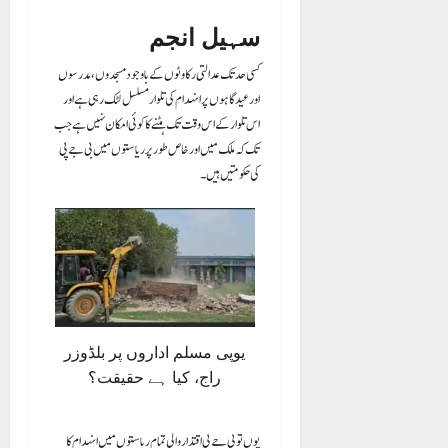
سہیل انجم
کسی حد تک عدالتی رکاوٹوں کے باوجود مسجدوں، مدرسوں
اور عید گاہوں پر انہدام کی تلوار مسلسل لٹک رہی ہے اور
اس تلوار کے اس وقت تک ہٹنے کا کوئی امکان نہیں ہے جب
تک کہ ملک میں اور خاص طور پر ریاستوں میں بی جے پی
کی حکومتیں ہیں۔
یوپی مسلم اداروں پر بلڈوزر
راج، کیا ہے حقیقت؟
یوں تو بی جے پی اقتدار والی تمام ریاستوں میں انہدام کا