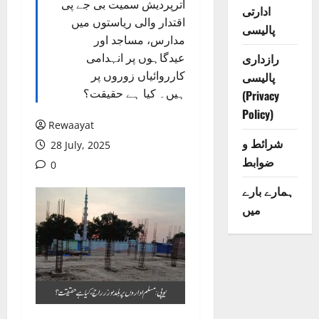
اترپردیش سمیت بی جے پی
ادارتی
اقتدار والی ریاستوں میں
پالیسی
مدارس، مساجد اور
رازداری
عیدگاہوں پر انہدامی
کارروائیاں زوروں پر
پالیسی
ہیں۔ کیا ہے حقیقت؟
(Privacy
Policy)
Rewaayat
شرائط و
28 July, 2025
ضوابط
0
ہمارے بارے
میں
یوپی: مسلم اداروں پر بلڈوزر راج، کیا ہے حقیقت؟