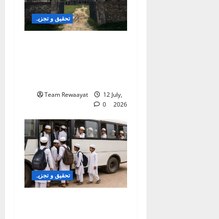
تحقیق و تجزیہ
کلاس روم سے شک کے
گھیرے تک: بہار کے مسلم
بچے تعلیمی سفر میں خوف
کے شکار کیوں؟
Team Rewaayat
12 July,
0
2026
تحقیق و تجزیہ
دربھنگہ: مدرسے سے طلبہ
کے فرار کا معاملہ؛ مقامی