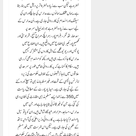
خطرہ ہے لیکن سب سے زیادہ خطرہ اترپردیش میں بنا رہتا
ہے۔ یہاں مختلف بہانوں سے مدارس کی جانچ اور ان کی
سیلنگ اور انہدام کی کارروائی جاری ہے۔ اُن مدارس کے
لیے سب سے زیادہ خطرہ ہے جو ہند نیپال سرحد پر
سدھارتھ نگر، بلرام پور، بہرائچ، مہراج گنج، شراوستی اور
لکھیم پور کھیری اضلاع میں واقع ہیں۔ ان اضلاع میں
پولیس اور ریونیو محکمے کے اہل کاروں کی مشترکہ ٹیمیں
مدارس کا جائزہ لے رہی ہیں اور کچھ کو منہدم بھی کر رہی
ہیں۔ حکام کا کہنا ہے کہ یہ کارروائی خاص طور پر سرحدی
علاقوں میں ناجائز قبضوں کے خلاف حکومت کی زیرو
ٹالرنس پالیسی کے تحت اور غیر منضبط مذہبی توسیع کو روکنے
کے لیے کی جا رہی ہے۔ میڈیا رپورٹ کے مطابق ریاست
میں 350 سے زائد ایسے مسلم مذہبی مقامات کی نشان دہی
کی گئی ہے جن کو غیر قانونی بتایا جا رہا ہے اور جن میں
مدارس، مساجد، مزاراور عید گاہ شامل ہیں۔ ان کو یا تو سیل
یا منہدم کیا جا رہا ہے۔ یہ کارروائی وزیر اعلیٰ یوگی آدتیہ ناتھ
کے حکم پر کی جا رہی ہے۔ لیکن اس فہرست میں غیر مسلم
مذہبی مقامات نہیں ہیں۔ جس سے یہ تاثر ملتا ہے کہ حکومت