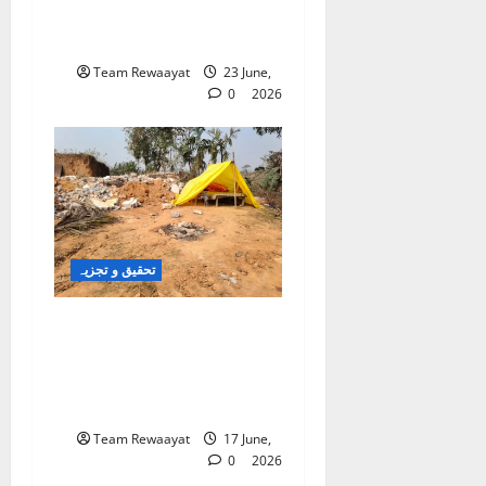
سطح پر حقائق کی ایک
دوسری جہت سامنے آئی
Team Rewaayat
23 June,
0
2026
تحقیق و تجزیہ
بلڈوزر تلے دبتے تعلیمی
خواب: آسام میں ریاستی بے
دخلی، قانونی تضادات اور
ایک نسل کا تاریک مستقبل
Team Rewaayat
17 June,
0
2026