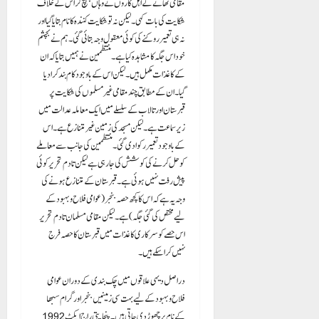
مقامی تھانے کے اہل کاروں نے وہاں پہنچ کر اس کے خلاف
شکایت کی بات کہی۔ لیکن نہ تو شکایت کنندہ کا نام بتایا گیا اور
نہ ہی تعمیر روکنے کی کوئی معقول وجہ بتائی گئی۔ ہم نے بچشم
خود اس جگہ کا مشاہدہ کیا ہے۔ منتظمین نے ہمیں بتایا کہ ان
کے کاغذات مکمل ہیں۔ لیکن اس کے باوجود کام بند کرا دیا
گیا۔ ان کے مطابق چند مقامی غیر مسلموں کی شکایت پر
قبرستان اور تالاب کے سلسلے میں ایک معاملہ عدالت میں
زیر سماعت ہے۔ لیکن مسجد کی زمین غیر متنازع ہے۔ اس
کے باوجود تعمیر رکوا دی گئی۔ منتظمین کی جانب سے معاملے
کو حل کرنے کی کوشش کی جا رہی ہے لیکن تادم تحریر کوئی
پیش رفت نہیں ہوئی ہے۔ قبرستان کے متنازع ہونے کی
وجہ یہ ہے کہ اس کا کچھ حصہ بنجر (عوامی فلاح و بہبود کے
لیے مختص کی گئی جگہ) ہے۔ لیکن مقامی مسلمان تادم تحریر
اس حصے کو سرکاری کاغذات میں قبرستان کا حصہ فرج
نہیں کرا سکے ہیں۔
دراصل دیہی علاقوں میں چک بندی کے دوران عوامی
فلاح و بہبود کے لیے بہت سی زمینیں بنجر اور گرام سبھا
کے نام پر چھوڑ دی جاتی ہیں۔ پنچایتی راج ایکٹ 1992