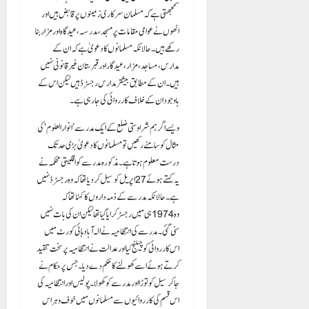
سمجھتی ہے کہ مسلمان سرکاری زمینوں پر قابض ہیں اور
انھوں نے عوامی مقامات پر مسجد، مدرسہ، عیدگاہ اور مزار بنا
رکھے ہیں۔ حالانکہ مسلمانوں کا دعویٰ ہے کہ ان کے
مدارس، مساجد، مزار، عید گار اور قبرستان غیر قانونی نہیں
ہیں۔ ان کے مطابق بیشتر مدارس رجسٹرڈ ہیں لیکن اس کے
باوجود ان کے خلاف کارروائی کی جا رہی ہے۔
ویسے اگر ہم شراوستی ضلع کے ایک مدرسے ’انوار العلوم‘ کی
مثال کو سامنے رکھیں تو مسلمانوں کا دعویٰ بڑی حد تک
درست معلوم ہوتا ہے۔ مذکورہ مدرسے کو اقلیتی محکمہ نے
یہ کہتے ہوئے 27 اپریل کو سیل کر دیا تھا کہ وہ رجسٹرڈ نہیں
ہے۔ حالانکہ مدرسے کے ذمہ داروں کا کہنا تھا کہ
وہ 1974 ہی میں رجسٹر کرایا گیا تھا لیکن ان کی بات نہیں
سنی گئی۔ مدرسے کی انتظامیہ نے الہ آباد ہائی کورٹ میں
اس کارروائی کو چیلنج کیا اور عدالت نے انتظامیہ پر سخت تنقید
کرتے ہوئے اسے کھولنے کا حکم دے دیا۔ جس پر حکام نے
جا کر سیل کو توڑا اور مدرسے کو کھولا۔ پولیس اور انتظامیہ کی
اس قسم کی کارروائیوں سے مسلمانوں میں خوف و ہراس