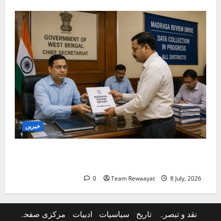
خبریں
بنگال میں مدارس کا جائزہ: دو اضلاع کی رپورٹیں
موصول
0
Team Rewaayat
8 July, 2026
نقد و تبصرہ
تاریخ
سیاسیات
ادبیات
مرکزی صفحہ