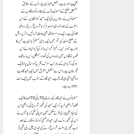
بھی پیدا ہو رہا ہے۔ بعض اخباری رپورٹوں کے مطابق
سنبھل ضلع کے اسمولی بلاک کے اچوڑہ کمبوہ گاوں کے
مسلمانوں نے سالوں پرانی ایک مسجد کو انتظامیہ کے اس
دعوے کے بعد خود ہی منہدم کرنا شروع کر دیا کہ وہ غیر
قانونی ہے۔ ایک دوسرا واقعہ بھی ملاحظہ فرمائیں۔ اترپردیش
کے ضلع سنت کبیر نگر میں ایک بڑی مسلم آبادی ہے جس کا
نام ہے ’لوہرسن‘۔ کم از کم دس ہزار کی آبادی والے اس
قصبہ نما گاوں میں ہندووں کی تعداد بمشکل دس بارہ فیصد
ہوگی۔ آبادی کے باہر لبِ سڑک تقریباً سو سال پرانا ایک
قبرستان ہے۔ اس سے متصل مشرق میں ایک عیدگاہ ہے
وہ بھی اتنی ہی قدیم ہے۔ عیدگاہ کے جنوب میں ایک بہت
بڑا تالاب ہے۔
مسلمانوں نے عیدگاہ کے سامنے 70 بائی 70 فٹ کا ایک
قطعہ آراضی خرید کر ایک مسجد کی تعمیر شروع کی۔ ابھی اس
کی بنیاد بھی پوری طرح مکمل نہیں ہو پائی تھی کہ پولیس نے
اس کی تعمیر روک دی۔ عید الاضحی کو نماز دوگانہ کے بعد
جب تعمیری سلسلہ شروع کرنے کی تیاری چل رہی تھی تو