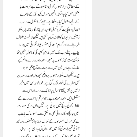
کے مطابق ان زمینوں کو نجی مقاصد کے لیے فروخت یا
منتقل نہیں کیا جا سکتا۔ انھیں صرف کمیونٹی کے فائدے
کے لیے استعمال کیا جاسکتا ہے۔ جیسے کہ اسکول،مدرسہ،
اسپتال،پنچایت گھر، کھیل کا میدان یا چراگاہ بنانا۔ ہاں ایسی
زمینیں غریبوں کو الاٹ کی جا سکتی ہیں لیکن الاٹمنٹ شفاف
طریقے سے اور گرام سبھا کی منظوری ار نگرانی میں ہونا
چاہیے۔ پہلے جب ملک میں مذہبی کشیدگی کا ماحول نہیں تھا
تو ایسی بہت سی زمینوں پر مسجد، مندر اور مدرسے قائم کیے
جاتے رہے ہیں جن میں سے بہت سے آج بھی موجود
ہیں۔ لیکن اب ایسی زمینوں پر واقع مسجدوں اور مدرسوں پر
بھی خطرے کی تلوار لٹک گئی ہے۔ خود لوہرسن میں بنجر
زمین پر تقریباً 70 سال پرانا ایک مدرسہ اور اس سے
متصل ایک مندر موجود ہے۔ تادم تحریر اس مدرسے کے
خلاف کوئی جانچ نہیں ہوئی ہے۔ لیکن شکایت کی صورت
میں جانچ اور کارروائی بھی ہو سکتی ہے۔ افسوسناک بات یہ
ہے کہ صرف مسلمانوں کے خلاف ہی ناجائز قبضوں اور غیر
قانونی تعمیرات کی آڑ میں کارروائی کی جا رہی ہے۔ بڑی
تعداد میں سڑکوں کے درمیان اور راستوں پر بھی مندر