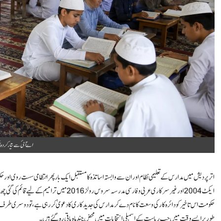
اے آئی سے تیار کردہ 
اتر پردیش میں مدارس کے تعلیمی نظام اور ان سے وابستہ اساتذہ کا مستقبل ایک بار پھر انتظامی سست روی اور
ایکٹ 2004 اور غیر سرکاری عربی و فارسی مدرسہ سر
حکومت اس تاخیر کو دائرہ کار کی وسعت کا نام دے کر مدارس کی جدید کاری کا دعویٰ کر رہی ہے، تو دوسری طرف 
طور پر ایسے وقت میں جب ریاست کے اسمبلی انتخابات میں محض چند ماہ باقی رہ گئے ہیں۔