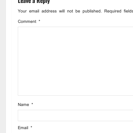
Leave a Reply
a
Your email address will not be published.
Required fiel
v
Comment
*
i
g
a
t
i
o
Name
*
n
Email
*