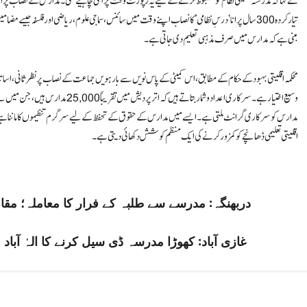
نے کہا کہ مدرسہ تعلیمی نظام کو مضبوط کرنے کے لیے یہ رپورٹ وقت پر آنی چاہیے تھی۔ مدارس کے نصاب پر اٹھن
تیار کردہ 300 سال پرانا ‘درسِ نظامی’ کا نصاب اپنے وقت میں سائنس، سماجی علوم، ریاضی اور فلسفہ جی
مبنی ہے کہ مدارس میں صرف مذہبی تعلیم دی جاتی ہے۔
محکمہ اقلیتی بہبود کے حکام کے مطابق، اس کمیٹی کے پاس نویں سے بارہویں جماعت کے نصاب پر نظرثانی، اساتذہ
مدارس کو سرکاری گرانٹ ملتی ہے۔ ایسے میں مدارس کے حقوق کے تحفظ کے لیے سرگرم تنظیموں کا ماننا ہے کہ ج
اقلیتی تعلیمی ڈھانچے کو کمزور کرنے کی ایک منظم کوشش دکھائی دیتی ہے۔
دربھنگہ: مدرسے سے طلبہ کے فرار کا معاملہ؛ م
غازی آباد: کھوڑا مدرسہ ڈی سیل کرنے کا الہٰ آبا