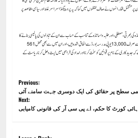
ے والے اعتراضات کو مسترد کرتے ہوئے انہوں نے یاد دلایا کہ علامہ نظام الدین فرنگی محلی کا
سے مضامین پر مشتمل تھا۔ انہوں نے صاف لفظوں میں کہا کہ یہ پروپیگنڈا سراسر غلط اور سیاسی مقاصد پر
 کی بھرتی، معطلی، اور طلبہ و اساتذہ کے تناسب کے حساب سے ان کے تبادلوں کی پالیسی بنانے کا
وسیع اختیار ہے۔ سرکاری اعداد و شمار بتاتے ہیں کہ اتر پردیش میں تقریباً 25,000 مدارس ہیں، جن میں سے صرف 13,000 یوپی مدرسہ بورڈ سے الحاق شدہ ہیں، اور ان میں سے بھی محض 561
دید کاری کے نام پر قوانین کو سخت کرنا اور امداد کی فراہمی میں لیت و لعل کرنا ریاست کے
P
Previous:
قامی سطح پر حقائق کی ایک دوسری جہت سامنے آئی
o
Next:
s
د ہائی کورٹ کا حکم، اے پی سی آر کی قانونی کامیابی
t
n