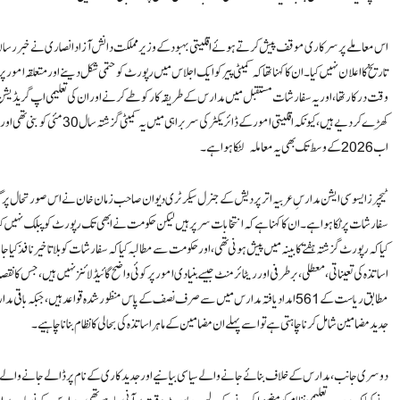
اس معاملے پر سرکاری موقف پیش کرتے ہوئے اقلیتی بہبود کے وزیر مملکت دانش آزاد انصاری نے خبر رساں ایجنس
تاریخ کا اعلان نہیں کیا۔ ان کا کہنا تھا کہ کمیٹی پیر کو ایک اجلاس میں رپورٹ کو حتمی شکل دینے اور متعلقہ 
وقت درکار تھا، اور یہ سفارشات مستقبل میں مدارس کے طریقہ کار کو طے کرنے اور ان کی تعلیمی اپ گریڈیشن 
اب 2026 کے وسط تک بھی یہ معاملہ لٹکا ہوا ہے۔
ٹیچرز ایسوسی ایشن مدارسِ عربیہ اتر پردیش کے جنرل سیکرٹری دیوان صاحب زمان خان نے اس صورتحال پر گہری 
سفارشات پر ٹکا ہوا ہے۔ ان کا کہنا ہے کہ انتخابات سر پر ہیں لیکن حکومت نے ابھی تک رپورٹ کو پبلک نہیں کی
اساتذہ کی تعیناتی، معطلی، برطرفی اور ریٹائرمنٹ جیسے بنیادی امور پر کوئی واضح گائیڈ لائنز نہیں ہیں، جس کا نقص
مطابق ریاست کے 561 امداد یافتہ مدارس میں سے صرف نصف کے پاس منظور شدہ قواعد ہیں، جبکہ
جدید مضامین شامل کرنا چاہتی ہے تو اسے پہلے ان مضامین کے ماہر اساتذہ کی بحالی کا نظام بنانا چاہیے۔
دوسری جانب، مدارس کے خلاف بنائے جانے والے سیاسی بیانیے اور جدید کاری کے نام پر ڈالے جانے والے دباؤ 