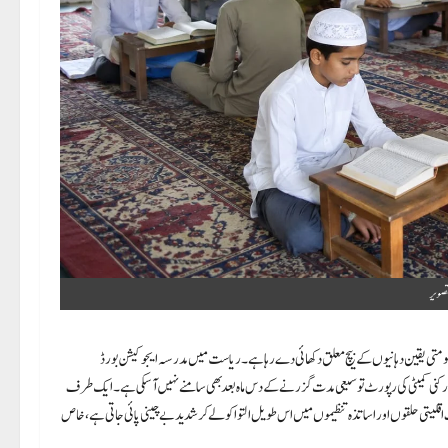
تصویر
 حکومتی یقین دہانیوں کے بیچ معلق دکھائی دے رہا ہے۔ ریاست میں مدرسہ ایجوکیشن بورڈ
وس رولز 2016 میں ترامیم کے لیے قائم کی گئی چھ رکنی کمیٹی کی رپورٹ توسیعی مدت گزرنے کے دس ماہ بعد بھی سامنے نہیں آ سکی ہے۔ ایک طرف
اقلیتی حلقوں اور اساتذہ تنظیموں میں اس طویل التوا کو لے کر شدید بے چینی پائی جاتی ہے، خاص