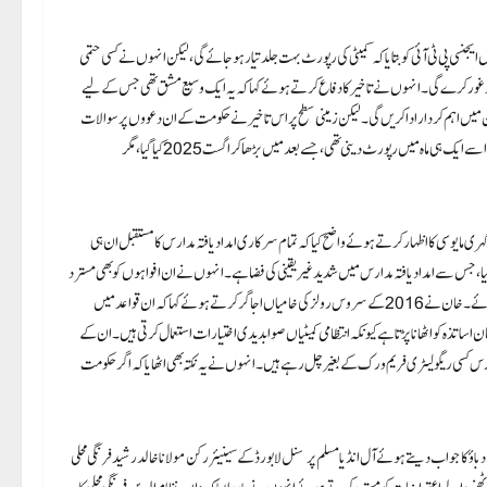
ی پی ٹی آئی کو بتایا کہ کمیٹی کی رپورٹ بہت جلد تیار ہو جائے گی، لیکن انہوں نے کسی حتمی
امور پر غور کرے گی۔ انہوں نے تاخیر کا دفاع کرتے ہوئے کہا کہ یہ ایک وسیع مشق تھی جس کے لیے
میں اہم کردار ادا کریں گی۔ لیکن زمینی سطح پر اس تاخیر نے حکومت کے ان دعووں پر سوالات
کھڑے کر دیے ہیں، کیونکہ اقلیتی امور کے ڈائریکٹر کی سربراہی میں یہ کمیٹی گزشتہ سال 30 مئی کو بنی تھی اور اسے ایک ہی ماہ میں رپورٹ دینی تھی، جسے بعد میں بڑھا کر اگست 2025 کیا گیا، مگر
مایوسی کا اظہار کرتے ہوئے واضح کیا کہ تمام سرکاری امداد یافتہ مدارس کا مستقبل ان ہی
ا، جس سے امداد یافتہ مدارس میں شدید غیر یقینی کی فضا ہے۔ انہوں نے ان افواہوں کو بھی مسترد
کیا کہ رپورٹ گزشتہ ہفتے کابینہ میں پیش ہونی تھی، اور حکومت سے مطالبہ کیا کہ سفارشات کو بلا تاخیر نافذ کیا جائے۔ خان نے 2016 کے سروس رولز کی خامیاں اجاگر کرتے ہوئے کہا کہ ان قواعد میں
ان اساتذہ کو اٹھانا پڑتا ہے کیونکہ انتظامی کمیٹیاں صوابدیدی اختیارات استعمال کرتی ہیں۔ ان کے
 باقی مدارس کسی ریگولیٹری فریم ورک کے بغیر چل رہے ہیں۔ انہوں نے یہ نکتہ بھی اٹھایا کہ اگر حکومت
کا جواب دیتے ہوئے آل انڈیا مسلم پرسنل لا بورڈ کے سینیئر رکن مولانا خالد رشید فرنگی محلی