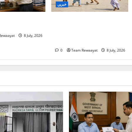
خبریں
غازی آباد: کھوڑا مدرسہ ڈی سیل
بنگال میں مدارس کا ج
کرنے کا الہٰ آباد ہائی کورٹ کا
اضلاع کی رپورٹیں م
حکم، اے پی سی آر کی قانونی
Rewaayat
8 July, 2026
کامیابی
0
Team Rewaayat
8 July, 2026