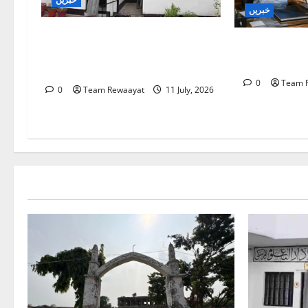
خبریں
بارہ بنکی: سرکاری امداد یافتہ
ائزہ: دو
مدرسے میں مبینہ بے ضابطگیوں
وصول
کی جانچ کا حکم
0
Team 
0
Team Rewaayat
11 July, 2026