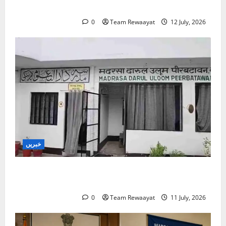
بچے تعلیمی سفر میں خوف کے شکار کیوں؟
0
Team Rewaayat
12 July, 2026
خبریں
بارہ بنکی: سرکاری امداد یافتہ مدرسے میں مبینہ بے
ضابطگیوں کی جانچ کا حکم
0
Team Rewaayat
11 July, 2026