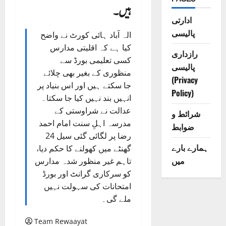
ہیں۔
ادارتی
پالیسی
الہ آباد ہائی کورٹ نے واضح
کیا ہے کہ اقلیتی مدارس
رازداری
کسی تعلیمی بورڈ سے
پالیسی
منظوری کے بغیر بھی چلائے
(Privacy
جا سکتے ہیں اور اس بنیاد پر
Policy)
انہیں بند نہیں کیا جا سکتا۔
عدالت نے شراوستی کے
شرائط و
مدرسہ اہلِ سنت امام احمد
ضوابط
رضا پر لگائی گئی سیل 24
ہمارے بارے
گھنٹے میں کھولنے کا حکم دیا،
میں
تاہم غیر منظور شدہ مدارس
کو سرکاری گرانٹ اور بورڈ
امتحانات کی سہولت نہیں
ملے گی۔
Team Rewaayat