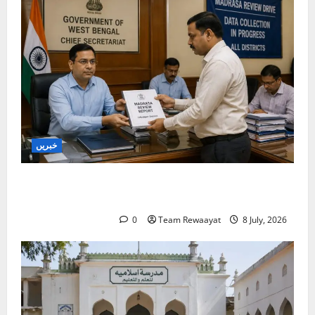
خبریں
بنگال میں مدارس کا جائزہ: دو اضلاع کی رپورٹیں
موصول
0
Team Rewaayat
8 July, 2026