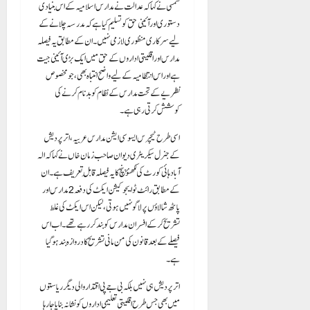
شمسی نے کہا کہ عدالت نے مدارس اسلامیہ کے اس بنیادی
دستوری اور آئینی حق کو تسلیم کیا ہے کہ مدرسہ چلانے کے
لیے سرکاری منظوری لازمی نہیں۔ ان کے مطابق یہ فیصلہ
مدارس اور اقلیتی اداروں کے حق میں ایک بڑی آئینی جیت
ہے اور اس انتظامیہ کے لیے واضح انتباہ بھی، جو مخصوص
نظریے کے تحت مدارس کے نظام کو بدنام کرنے کی
کوشش کرتی رہی ہے۔
اسی طرح ٹیچرس ایسوسی ایشن مدارس عربیہ، اتر پردیش
کے جنرل سیکریٹری دیوان صاحب زمان خاں نے کہا کہ الہ
آباد ہائی کورٹ کی لکھنؤ بنچ کا یہ فیصلہ قابلِ تعریف ہے۔ ان
کے مطابق رائٹ ٹو ایجوکیشن ایکٹ کی دفعہ 2 مدارس اور
پاٹھ شالاؤں پر لاگو نہیں ہوتی، لیکن اس ایکٹ کی غلط
تشریح کر کے افسران مدارس کو بند کر رہے تھے۔ اب اس
فیصلے کے بعد قانون کی من مانی تشریح کا دروازہ بند ہو گیا
ہے۔
اتر پردیش ہی نہیں بلکہ بی جے پی اقتدار والی دیگر ریاستوں
میں بھی جس طرح اقلیتی تعلیمی اداروں کو نشانہ بنایا جا رہا