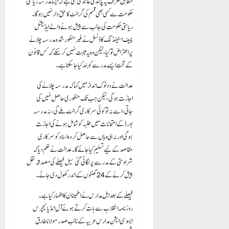
مطابق صرف یہ پابندی عائد کی گئی ہے کہ ایسا مدرسہ ریاستی
حکومت سے کسی بھی قسم کی گرانٹ کا حق دار نہیں ہوگا۔
ریاستی حکومت کی جانب سے پیش ہونے والے ایڈیشنل
چیف اسٹینڈنگ کاؤنسل نے غیر منظور شدہ مدرسہ چلانے
پر اعتراض تو کیا، لیکن وہ یہ ثابت نہیں کر سکے کہ کس قانون
کے تحت ایسے مدرسے کو بند کیا جا سکتا ہے۔
عدالت نے دوٹوک انداز میں کہا کہ مدرسہ چلانے کی
اجازت ہوگی، لیکن جب تک منظوری حاصل نہیں کی
جاتی، اسے نہ تو کوئی سرکاری گرانٹ ملے گی، نہ مدرسہ
بورڈ کے امتحانات میں طلبہ کو شامل ہونے کی اجازت
ہوگی اور نہ ہی وہاں سے حاصل کردہ اسناد کو سرکاری
مقاصد کے لیے تسلیم کیا جائے گا۔ عدالت نے حکم دیا کہ
شراوستی کے مدرسے پر لگائی گئی سیل فیصلے کی مصدقہ نقل
پیش کرنے کے 24 گھنٹوں کے اندر کھول دی جائے۔
فیصلے کے بعد اہلِ مدارس نے اطمینان کا اظہار کیا ہے۔
روزنامہ انقلاب سے بات کرتے ہوئے آل انڈیا ٹیچرس
ایسوسی ایشن مدارس عربیہ کے نائب صدر مولانا طارق