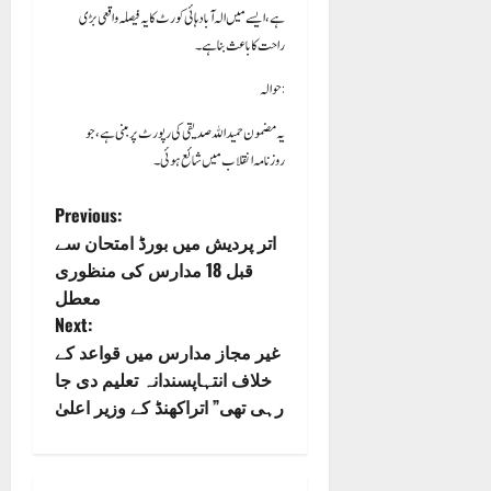
ہے، ایسے میں الہ آباد ہائی کورٹ کا یہ فیصلہ واقعی بڑی
راحت کا باعث بنا ہے۔
حوالہ:
یہ مضمون حمید اللہ صدیقی کی رپورٹ پر مبنی ہے، جو
روزنامہ انقلاب میں شائع ہوئی۔
P
Previous:
اتر پردیش میں بورڈ امتحان سے
o
قبل 18 مدارس کی منظوری
معطل
s
Next:
غیر مجاز مدارس میں قواعد کے
t
خلاف انتہاپسندانہ تعلیم دی جا
n
رہی تھی” اتراکھنڈ کے وزیر اعلیٰ
a