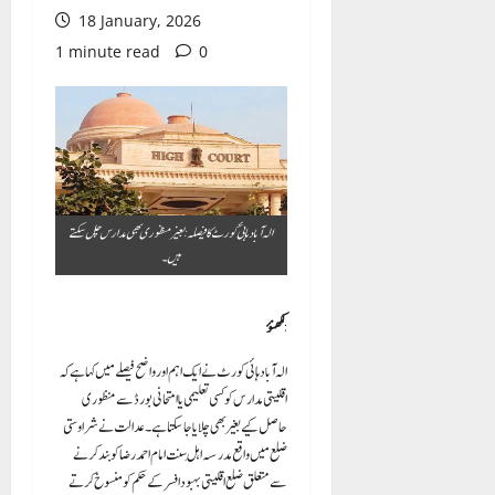
18 January, 2026
1 minute read
0
الہ آباد ہائی کورٹ کا فیصلہ: بغیر منظوری بھی مدارس چل سکتے
ہیں۔
:
لکھنؤ
الہ آباد ہائی کورٹ نے ایک اہم اور واضح فیصلے میں کہا ہے کہ
اقلیتی مدارس کو کسی تعلیمی یا امتحانی بورڈ سے منظوری
حاصل کیے بغیر بھی چلایا جا سکتا ہے۔ عدالت نے شراوستی
ضلع میں واقع مدرسہ اہلِ سنت امام احمد رضا کو بند کرنے
سے متعلق ضلع اقلیتی بہبود افسر کے حکم کو منسوخ کرتے