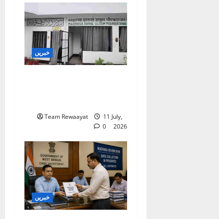
خبریں
بارہ بنکی: سرکاری امداد
یافتہ مدرسے میں مبینہ بے
ضابطگیوں کی جانچ کا حکم
Team Rewaayat
11 July,
0
2026
خبریں