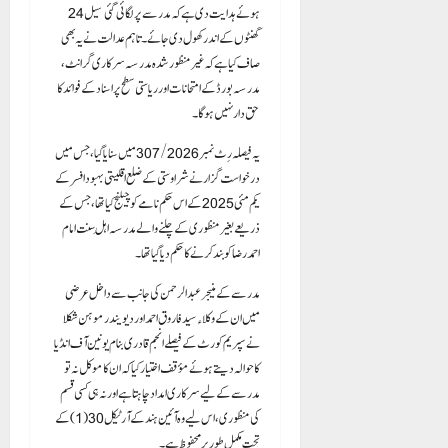
ہوئے ہدایت دی ہے کہ مدرسے پر لگائی گئی سیل 24
گھنٹوں کے اندر کھول دی جائے۔ تاہم عدالت نے یہ بھی
صاف کیا ہے کہ غیر منظور شدہ مدرسہ سرکاری گرانٹ،
مدرسہ بورڈ کے امتحانات اور ریاستی سطح پر اسناد کے فوائد کا
حق دار نہیں ہوگا۔
یہ فیصلہ رِٹ نمبر 307/2026 میں سنایا گیا، جس میں
درخواست گزار نے شراوستی کے ضلع اقلیتی بہبود افسر کے
یکم مئی 2025 کے اس حکم نامے کو چیلنج کیا تھا، جس کے
ذریعے بغیر منظوری کے چلنے والے مدرسہ اہلِ سنت امام
احمد رضا کو بند کرنے کا حکم دیا گیا تھا۔
مدرسے کے منیجر عبدالرحمن کی جانب سے داخل عرضی
میں ان کے وکلاء سید فاروق احمد اور دیویندر موہن شکلا
نے سپریم کورٹ کے فیصلے انجم قادری بنام یونین آف انڈیا
کا حوالہ دیتے ہوئے مؤقف اختیار کیا کہ ان کا موکل نہ تو
مدرسے کے لیے سرکاری امداد چاہتا ہے اور نہ ہی کسی قسم
کی منظوری، اس لیے وہ آئین ہند کے آرٹیکل 30(1) کے
تحت مکمل طور پر محفوظ ہے۔