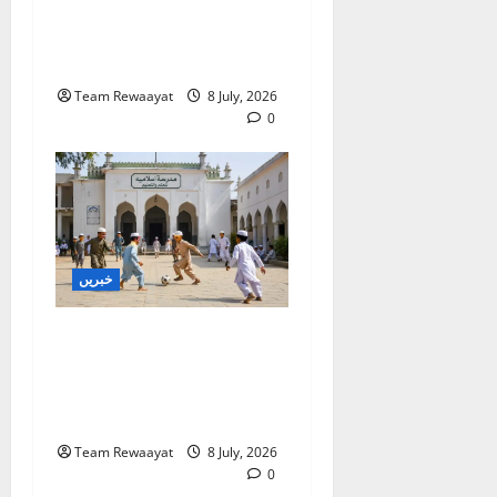
بنگال میں مدارس کا جائزہ:
دو اضلاع کی رپورٹیں
موصول
Team Rewaayat
8 July, 2026
0
خبریں
غازی آباد: کھوڑا مدرسہ ڈی
سیل کرنے کا الہٰ آباد ہائی
کورٹ کا حکم، اے پی سی آر
کی قانونی کامیابی
Team Rewaayat
8 July, 2026
0