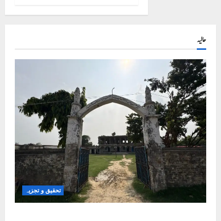
حالیہ
تحقیق و تجزیہ
کلاس روم سے شک کے گھیرے تک: بہار کے مسلم