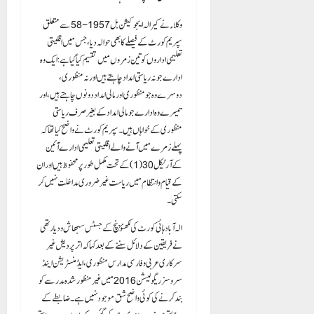
وکلاء نے کیرالہ ایجوکیشن بل 1957-58 سے متعلق
سپریم کورٹ کے فیصلے کا بھی حوالہ دیا، جس میں اقلیتی
تعلیمی اداروں کو تین زمروں میں تقسیم کیا گیا ہے: ایک وہ
ادارے جو نہ ریاستی امداد چاہتے ہیں اور نہ منظوری،
دوسرے وہ جو منظوری اور مالی امداد دونوں چاہتے ہیں، اور
تیسرے وہ ادارے جو مالی امداد کے بغیر صرف ریاستی
منظوری کے خواہاں ہیں۔ سپریم کورٹ نے واضح کیا تھا کہ
پہلے زمرے میں آنے والے اقلیتی تعلیمی ادارے آئین
کے آرٹیکل 30(1) کے تحت مکمل طور پر محفوظ ہیں اور ان
کے قیام و انتظام میں ریاست غیر ضروری مداخلت نہیں کر
سکتی۔
الہ آباد ہائی کورٹ کی لکھنؤ بنچ کے جسٹس سبھاش ودیارتھی
نے فریقین کے دلائل سننے کے بعد کہا کہ اتر پردیش غیر
سرکاری عربی و فارسی مدارس منظوری، ایڈمنسٹریشن اینڈ
سروسز ریگولیشن 2016 میں غیر منظور شدہ مدرسے کو
بند کرنے کی کوئی واضح شق موجود نہیں ہے۔ ضابطے کے