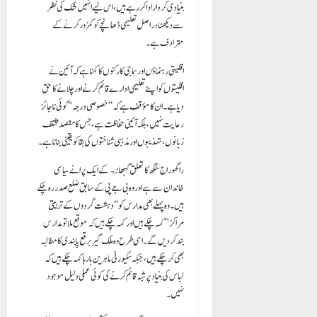
بنیادی کردار ادا کر رہے ہیں، اس لیے انہیں شک کی نظر
سے دیکھنا دراصل تعلیمی ڈھانچے کو کمزور کرنے کے
مترادف ہے۔
اقلیتی رہنماؤں اور سماجی کارکنوں کا کہنا ہے کہ آئین نے
اقلیتوں کو اپنے تعلیمی ادارے قائم کرنے اور چلانے کا حق
دیا ہے۔ ان کا مؤقف ہے کہ “خصوصی درجہ” کوئی ناجائز
رعایت نہیں، بلکہ آئینی حفاظت ہے، جس کا مقصد مختلف
زبانوں، تہذیبوں اور مذہبی شناختوں کی بقا کو یقینی بنانا ہے۔
راگھوراج سنگھ کا تعلق گبھانۃ کے ایک پرانے سیاسی
خاندان سے ہے اور وہ بی جے پی کے سابق ضلع صدر رہ چکے
ہیں۔ وہ پہلے بھی مدارس کو “دہشت گردوں کے تربیتی
مراکز” کہہ چکے ہیں اور کہہ چکے ہیں کہ موقع ملا تو مدارس
بند کر دیں گے۔ اسی طرح وہ ملک گیر برقع پابندی کا مطالبہ
بھی کر چکے ہیں، جبکہ سکیورٹی ماہرین بارہا کہہ چکے ہیں کہ
لباس کی بنیاد پر شبہ قائم کرنے کی کوئی عملی دلیل موجود
نہیں۔