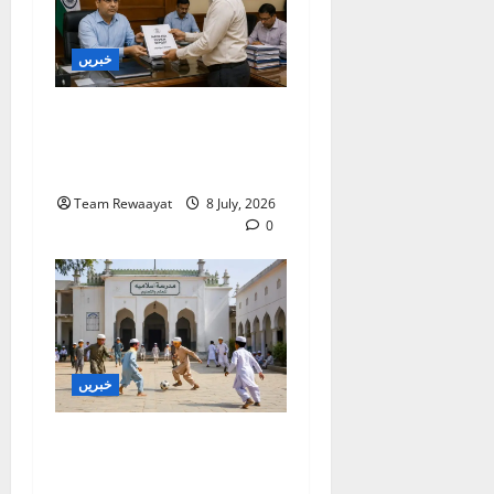
خبریں
بنگال میں مدارس کا جائزہ:
دو اضلاع کی رپورٹیں
موصول
Team Rewaayat
8 July, 2026
0
خبریں
غازی آباد: کھوڑا مدرسہ ڈی
سیل کرنے کا الہٰ آباد ہائی