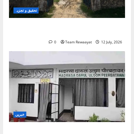
تحقیق و تجزیہ
کلاس روم سے شک کے گھیرے تک: بہار کے مسلم
بچے تعلیمی سفر میں خوف کے شکار کیوں؟
0
Team Rewaayat
12 July, 2026
خبریں
بارہ بنکی: سرکاری امداد یافتہ مدرسے میں مبینہ بے