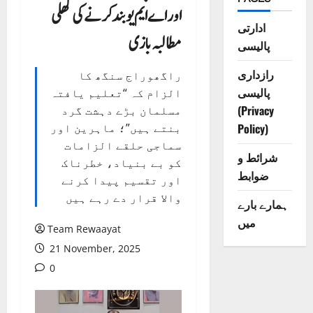
اور اے ایم یو بند کرنے کی کھلی
ادارتی
مطالبہ بازی
پالیسی
رازداری
راگھوراج سنگھ کا
پالیسی
الزام کہ “تعلیم یافتہ
(Privacy
مسلمان بڑے دہشت گرد
Policy)
بنتے ہیں”؛ ماہرین اور
سماجی حلقے الزامات
شرائط و
کو بے بنیاد، خطرناک
ضوابط
اور تقسیم پیدا کرنے
والا قرار دے رہے ہیں
ہمارے بارے
میں
Team Rewaayat
21 November, 2025
0