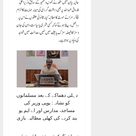
حالیہ بیان میں سنگھ نے جموں و کشمیر کے سابق وزیر اعلیٰ
فاروق عبداللہ پر بھی دہشت گردی کی مبینہ حمایت کا الزام
لگا کر سزائے موت کا مطالبہ کیا۔ قانونی حلقوں نے اس پر
ردِ عمل دیتے ہوئے کہا کہ کسی شہری یا سیاست دان کی جان
و سزا کا فیصلہ سڑک یا جلسے میں نہیں، عدالت میں شواہد
کی بنیاد پر ہوتا ہے۔
دہلی دھماکے کے بعد مسلمانوں
کو نشانہ: یوپی وزیر کی
مساجد، مدارس اور اے ایم یو
بند کرنے کی کھلی مطالبہ بازی