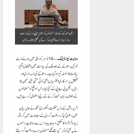
دہلی دھماکے کے بعد مسلمانوں کو نشانہ: یوپی وزیر کی مساجد،
مدارس اور اے ایم یو بند کرنے کی کھلی مطالبہ بازی
روایت نیوز ڈیسک
— 10 نومبر کو دہلی میں ہونے والے
خونیں دھماکے کے بعد ملک کی سیاست میں اشتعال انگیز
بیانات کا سلسلہ تیز ہو گیا ہے۔ دھماکے کی ذمہ داری اور
تفتیش پر سرکاری ایجنسیاں ابھی کوئی حتمی نتیجہ نہیں بتا
رہیں، لیکن بی جے پی کے کئی لیڈر اس موقع کو مسلمانوں
کے خلاف زبان سخت کرنے کے لیے استعمال کر رہے ہیں۔
اتر پردیش کے وزیر مملکت راگھوراج سنگھ نے حالیہ بیان
میں دعویٰ کیا کہ دہشت گردی کے معاملات میں گرفتار
زیادہ تر افراد کا تعلق مساجد یا مدارس سے ہوتا ہے۔ انہوں
نے یہ بھی کہا کہ “پڑھے لکھے مسلمان بڑے دہشت گرد بنتے