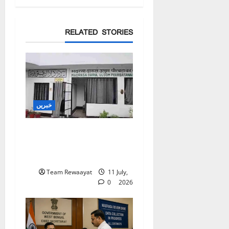
RELATED STORIES
خبریں
بارہ بنکی: سرکاری امداد
یافتہ مدرسے میں مبینہ بے
ضابطگیوں کی جانچ کا حکم
Team Rewaayat
11 July,
0
2026