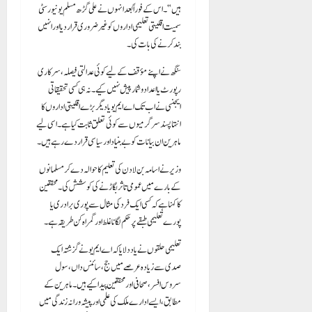
ہیں”۔ اس کے فوراً بعد انہوں نے علی گڑھ مسلم یونیورسٹی
سمیت اقلیتی تعلیمی اداروں کو غیر ضروری قرار دیا اور انہیں
بند کرنے کی بات کی۔
سنگھ نے اپنے مؤقف کے لیے کوئی عدالتی فیصلہ، سرکاری
رپورٹ یا اعداد و شمار پیش نہیں کیے۔ نہ ہی کسی تحقیقاتی
ایجنسی نے اب تک اے ایم یو یا دیگر بڑے اقلیتی اداروں کا
انتہا پسند سرگرمیوں سے کوئی تعلق ثابت کیا ہے۔ اسی لیے
ماہرین ان بیانات کو بے بنیاد اور سیاسی قرار دے رہے ہیں۔
وزیر نے اسامہ بن لادن کی تعلیم کا حوالہ دے کر مسلمانوں
کے بارے میں عمومی تاثر بگاڑنے کی کوشش کی۔ محققین
کا کہنا ہے کہ کسی ایک فرد کی مثال سے پوری برادری یا
پورے تعلیمی طبقے پر حکم لگانا غلط اور گمراہ کن طریقہ ہے۔
تعلیمی حلقوں نے یاد دلایا کہ اے ایم یو نے گزشتہ ایک
صدی سے زیادہ عرصے میں جج، سائنس داں، سول
سروس افسر، صحافی اور محققین پیدا کیے ہیں۔ ماہرین کے
مطابق، ایسے ادارے ملک کی علمی اور پیشہ ورانہ زندگی میں