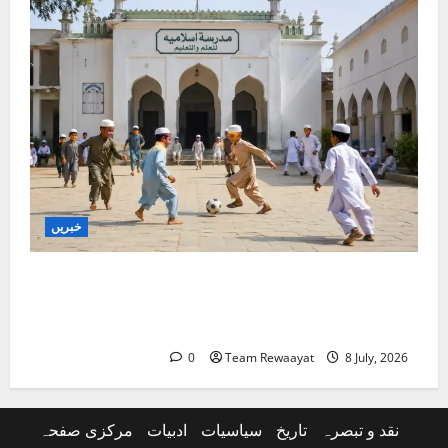
خبریں
غازی آباد: کھوڑا مدرسہ ڈی سیل کرنے کا الہٰ آباد
ہائی کورٹ کا حکم، اے پی سی آر کی قانونی
کامیابی
0
Team Rewaayat
8 July, 2026
نقد و تبصرہ
تاریخ
سیاسیات
ادبیات
مرکزی صفحہ