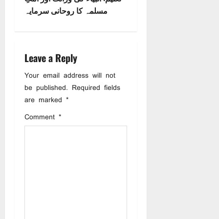
n
مسلمہ کا روحانی سرمایہ
a
v
Leave a Reply
i
Your email address will not
be published.
Required fields
g
are marked
*
a
Comment
*
t
i
o
n