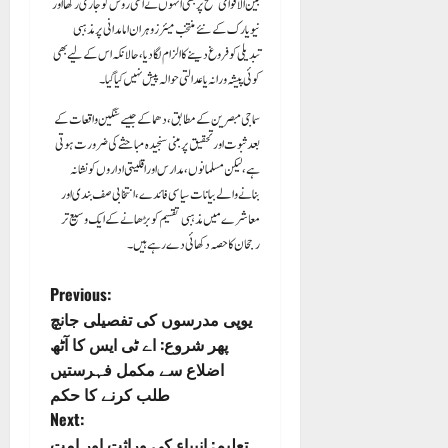
بین الاقوامی سطح پر بھی انہوں نے اسی روش کو جاری رکھا اور
نیویارک کے نئے منتخب میئر زوہران امامدانی پر مذہبی
تبدیلی کو فروغ دینے کا الزام لگا دیا، حالانکہ اس کے لیے بھی
کوئی پیشہ ورانہ یا عدالتی حوالہ پیش نہیں کیا گیا۔
سماجی مبصرین کے مطابق، دھماکے جیسے سنگین واقعات کے
بعد ثبوت اور تحقیق پر مبنی سنجیدہ مباحثے کی ضرورت ہوتی
ہے، لیکن مسلمانوں، مدارس اور اقلیتی اداروں کو نشانہ
بنانے والے بیانات سیاسی فائدے، انتخابی صف بندی اور
معاشرے میں مذہبی تقسیم کو بڑھانے کے ایک وسیع تر
رجحان کا حصہ دکھائی دے رہے ہیں۔
P
Previous:
یوپی مدرسوں کی تفصیلی جانچ
o
پھر شروع: اے ٹی ایس کا آٹھ
اضلاع سے مکمل فہرستیں
s
طلب کرنے کا حکم
Next:
t
تعلیم: انبیاء کی وراثت اور امتِ