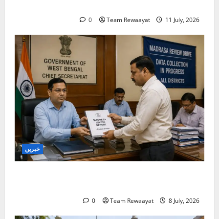
ضابطگیوں کی جانچ کا حکم
0
Team Rewaayat
11 July, 2026
خبریں
بنگال میں مدارس کا جائزہ: دو اضلاع کی رپورٹیں
موصول
0
Team Rewaayat
8 July, 2026