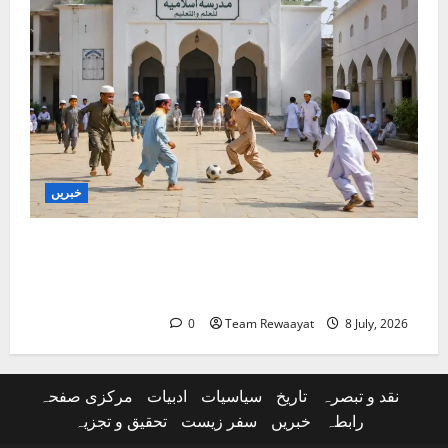
خبریں
غازی آباد: کھوڑا مدرسہ ڈی سیل کرنے کا الہٰ آباد
ہائی کورٹ کا حکم، اے پی سی آر کی قانونی
کامیابی
0
Team Rewaayat
8 July, 2026
نقد و تبصرہ
تاریخ
سیاسیات
ادبیات
مرکزی صفحہ
رابطہ
خبریں
سفر زیست
تحقیق و تجزیہ