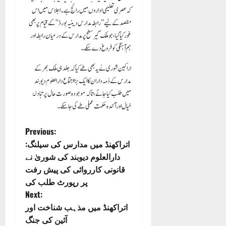
کہ عصری تعلیمی اداروں میں رائج ہے۔ اجلاس میں اس
مقصد کے لیے “رابطہ مدارس دینیہ بورڈ” کے قیام پر بھی
غور کیا گیا، جو ملک گیر سطح پر مدارس کے درمیان رابطہ اور
ہم آہنگی کو فروغ دے سکے۔
اراکینِ شوری نے یہ بھی طے کیا کہ جلد ہی ملک بھر کے
مدارس کے ذمہ داران کا ایک بڑا اجتماع دارالعلوم دیوبند
میں طلب کیا جائے، تاکہ موجودہ صورت حال پر تبادلۂ
خیال اور آئندہ حکمت عملی طے کی جا سکے۔
P
Previous:
اتراکھنڈ میں مدارس کی سیلنگ:
o
دارالعلوم دیوبند کی شوریٰ نے
قانونی کارروائی کی پیش رفت
s
پر رپورٹ طلب کی
Next:
t
اتراکھنڈ میں مذہب شناخت اور
n
آئین کی جنگ