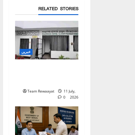
RELATED STORIES
خبریں
بارہ بنکی: سرکاری امداد
یافتہ مدرسے میں مبینہ بے
ضابطگیوں کی جانچ کا حکم
Team Rewaayat
11 July,
0
2026