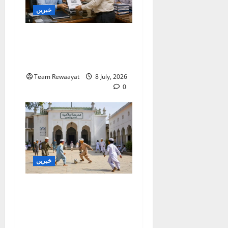
خبریں
بنگال میں مدارس کا جائزہ:
دو اضلاع کی رپورٹیں
موصول
Team Rewaayat
8 July, 2026
0
خبریں
غازی آباد: کھوڑا مدرسہ ڈی
سیل کرنے کا الہٰ آباد ہائی
کورٹ کا حکم، اے پی سی آر
کی قانونی کامیابی