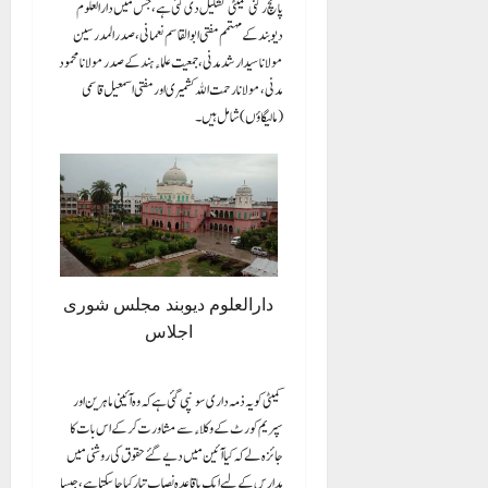
پانچ رکنی کمیٹی تشکیل دی گئی ہے، جس میں دارالعلوم
دیوبند کے مہتمم مفتی ابوالقاسم نعمانی، صدر المدرسین
مولانا سید ارشد مدنی، جمعیت علماء ہند کے صدر مولانا محمود
مدنی، مولانا رحمت اللہ کشمیری اور مفتی اسمعیل قاسمی
(مالیگاؤں) شامل ہیں۔
دارالعلوم دیوبند مجلس شوری
اجلاس
کمیٹی کو یہ ذمہ داری سونپی گئی ہے کہ وہ آئینی ماہرین اور
سپریم کورٹ کے وکلاء سے مشاورت کرکے اس بات کا
جائزہ لے کہ کیا آئین میں دیے گئے حقوق کی روشنی میں
مدارس کے لیے ایک باقاعدہ نصاب تیار کیا جا سکتا ہے، جیسا