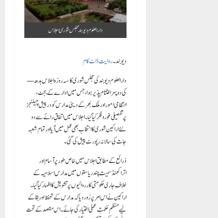
دارالعلوم دیوبند مجلس شوری اجلاس
دیوبند۔
روایت ڈاٹ کام
— دارالعلوم دیوبند کی مجلسِ شوری کا سہ روزہ اجلاس بدھ
کی دوپہر اختتام پذیر ہوا، جس میں ادارے کے بجٹ،
انتظامی امور اور ملک بھر کے دینی مدارس کو درپیش چیلنجز
پر تفصیلی غور و فکر کیا گیا۔ اجلاس میں اتفاقِ رائے سے دو
نئے اراکینِ شوری کا انتخاب بھی عمل میں آیا اور تمام شعبہ
جات کی سالانہ رپورٹ پیش کی گئی۔
ذرائع کے مطابق اجلاس میں خاص طور پر آسام اور
اتراکھنڈ سمیت چند ریاستوں میں مدارس اسلامیہ کے
خلاف جاری حکومتی کارروائیوں پر تشویش کا اظہار کیا گیا۔
اراکین نے اس امر پر زور دیا کہ مدارس کے تحفظ اور بقا کے
لیے منظم حکمتِ عملی اختیار کی جائے۔ اس مقصد کے تحت