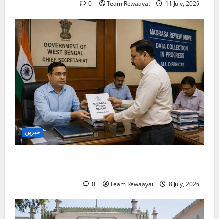
0
Team Rewaayat
11 July, 2026
خبریں
بنگال میں مدارس کا جائزہ: دو اضلاع کی رپورٹیں
موصول
0
Team Rewaayat
8 July, 2026