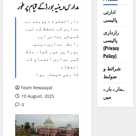
مدارس دینیہ بورڈ کے قیام پر غور
ادارتی
پالیسی
دارالعلوم دیوبند نے
مدارس کے تحفظ کے لیے
رازداری
کمیٹی بنائی اور
پالیسی
رابطہ مدارس دینیہ
(Privacy
بورڈ پر غور کیا۔ ملک
Policy)
گیر مدارس اجتماع کے
انعقاد
شرائط و
کا بھی فیصلہ ہوا۔
ضوابط
Team Rewaayat
ہمارے بارے
میں
10 August, 2025
0