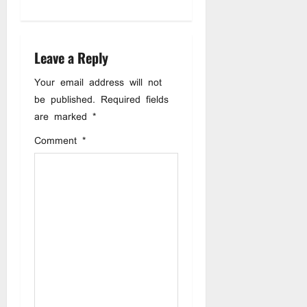
a
v
Leave a Reply
i
Your email address will not
be published.
Required fields
g
are marked
*
a
Comment
*
t
i
o
n