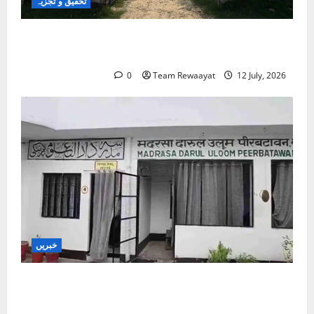
تحقیق و تجزیہ
کلاس روم سے شک کے گھیرے تک: بہار کے مسلم
بچے تعلیمی سفر میں خوف کے شکار کیوں؟
0
Team Rewaayat
12 July, 2026
خبریں
بارہ بنکی: سرکاری امداد یافتہ مدرسے میں مبینہ بے
ضابطگیوں کی جانچ کا حکم