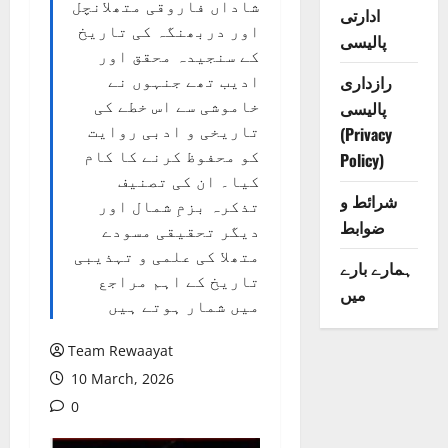
شاداں فاروقی متھلانچل
ادارتی
اور دربھنگہ کی تاریخ
پالیسی
کے سنجیدہ محقق اور
رازداری
ادیب تھے جنہوں نے
خاموشی سے اس خطے کی
پالیسی
تاریخی و ادبی روایت
(Privacy
کو محفوظ کرنے کا کام
Policy)
کیا۔ ان کی تصنیف
شرائط و
تذکرہ بزمِ شمال اور
ضوابط
دیگر تحقیقی مسودے
متھلا کی علمی و تہذیبی
ہمارے بارے
تاریخ کے اہم مراجع
میں
میں شمار ہوتے ہیں
Team Rewaayat
10 March, 2026
0