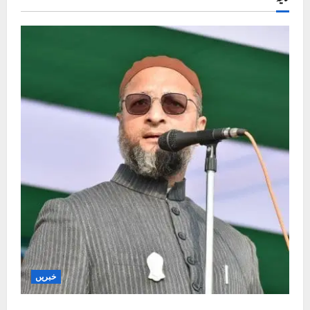
خبریں