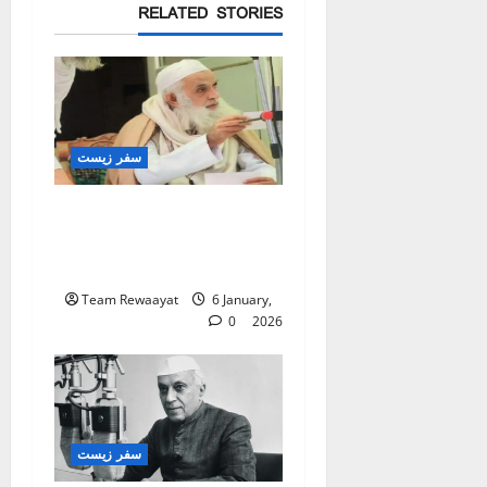
RELATED STORIES
سفر زیست
حضرت مولانا طاہر
مظاہری : حیات و خدمات
کے تابندہ نقوش
Team Rewaayat
6 January,
0
2026
سفر زیست