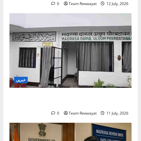
0
Team Rewaayat
12 July, 2026
خبریں
بارہ بنکی: سرکاری امداد یافتہ مدرسے میں مبینہ بے
ضابطگیوں کی جانچ کا حکم
0
Team Rewaayat
11 July, 2026