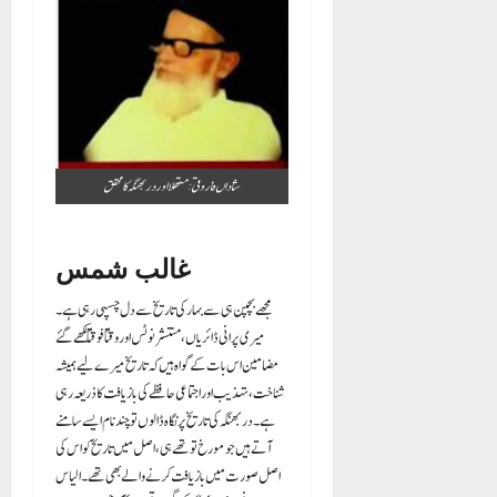
شاداں فاروقی: متھلا اور دربھنگہ کا محقق
غالب شمس
مجھے بچپن ہی سے بہار کی تاریخ سے دل چسپی رہی ہے۔
میری پرانی ڈائریاں، منتشر نوٹس اور وقتاً فوقتاً لکھے گئے
مضامین اس بات کے گواہ ہیں کہ تاریخ میرے لیے ہمیشہ
شناخت، تہذیب اور اجتماعی حافظے کی بازیافت کا ذریعہ رہی
ہے۔ دربھنگہ کی تاریخ پر نگاہ ڈالوں تو چند نام ایسے سامنے
آتے ہیں جو مورخ تو تھے ہی، اصل میں تاریخ کو اس کی
اصل صورت میں بازیافت کرنے والے بھی تھے۔ الیاس