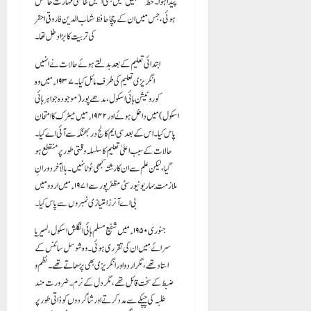
پیدا ہوا۔ خطِ نستعلیق میں بھی انہیں خاصی مہارت حاصل
ہوئی، جس میں ان کے چچا حافظ شہاب الدین فاروقی احقر
کی تربیت کا بڑا دخل تھا۔
ابتدائی تعلیم کے بعد بدلتے ہوئے حالات نے انہیں
انگریزی تعلیم کی طرف مائل کیا۔ ۱۹۳۷ء میں وہ
کورونیشن ہائی اسکول، مدھے پور (موجودہ جواہر ہائی
اسکول) میں داخل ہوئے اور ۱۹۴۲ء میں میٹرک کا امتحان
پاس کیا۔ اس کے بعد سی ایم کالج دربھنگہ سے آئی اے کیا۔
حالات کے سبب اعلیٰ تعلیم کا سلسلہ وقتی طور پر منقطع ہو
گیا، لیکن علم سے ان کا رشتہ کبھی ٹوٹا نہیں۔ بالآخر دورانِ
ملازمت بہار یونیورسٹی مظفرپور سے ۱۹۷۱ء میں اردو میں
بی اے آنرز امتیازی نمبروں سے پاس کیا۔
جنوری ۱۹۵۰ء میں شفیع مسلم ہائی انگلش اسکول، لہیریا
سرائے میں ان کی تقرری ہوئی۔ وہ شوسل سائنس کے
استاد تھے، مگر اردو اور انگریزی بھی پڑھاتے تھے۔ نظم و
ضبط کے سخت قائل تھے، مگر دل کے نرم۔ ضرورت مند
طلبہ کی چپکے سے مدد کرتے اور شاگردوں کو ذاتی طور پر