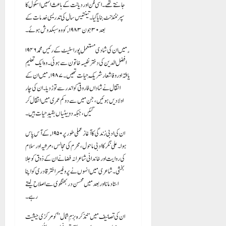
جانتے تھے۔ اسی لگن اور دیانت کے باعث انہیں اسکول کا
سپرنٹنڈنٹ بنایا گیا۔ تینتیس سال کی تدریسی خدمات کے
بعد ۳۰ جون ۱۹۸۳ء کو وہ سبکدوش ہوئے۔
۱۹۴۶ء میں ان کی شادی مستعمل پور اسٹیٹ کے رئیس محمد
افضل الدین کی دختر نفیسہ خاتون سے ہوئی۔ وہ ایک تعلیم
یافتہ اور وفا شعار شریکِ حیات تھیں۔ ۱۹۸۷ء میں ان کے
انتقال نے شاداں فاروقی کو اندر سے توڑ دیا۔ ان کی چار
اولادیں ہوئیں، جن میں سے دو کم عمری میں انتقال کر
گئیں، جبکہ دو بیٹیاں بقیدِ حیات ہیں۔
ان کی ادبی زندگی کا آغاز عملی طور پر ۱۹۵۰ء کے آس پاس
ہوا۔ علی نگر کا ادبی ماحول، محرم کی مجالس، مرثیہ اور سلام
کی روایت اور خاندانی شاعرانہ فضا نے ان کے ذوق کو جلا
بخشی۔ شاعری میں انہوں نے پروفیسر اختر قادری کو اپنا
استاد مانا اور بعد میں محسن دربھنگوی سے اصلاح لیتے
رہے۔
ان کی تصانیف میں ’’تذکرہ بزمِ شمال‘‘ کو مرکزی حیثیت