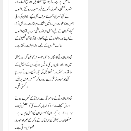
حاصل ہے، جب کہ تاریخِ متھلانچل، تاریخُ المساجد اور
متعدد تحقیقی و شعری مجموعے غیر مطبوعہ رہ گئے۔ انہوں
نے کئی شعری مجموعے مرتب بھی کیے، جو ان کی ادبی
بصیرت کا ثبوت ہیں۔ انہیں مختلف اعزازات سے بھی نوازا
گیا، مگر ان کے لیے اصل اعزاز وہ علمی سرمایہ تھا جو انہوں
نے اپنے بعد والوں کے لیے چھوڑا، جو آج بھی تحقیق کے
طالب علموں کے لیے رہنما حیثیت رکھتا ہے۔
شاداں فاروقی کا انتقال ۵ مئی ۲۰۰۴ء کو علی نگر، دربھنگہ
میں ہوا، اور وہیں ان کی تدفین ہوئی۔ ان کے انتقال کے
ساتھ دربھنگہ اور متھلانچل کی ایک ایسی روایت کمزور پڑ
گئی جو نمود و نمائش سے دور رہ کر مسلسل محنت پر یقین
رکھتی تھی۔
شاداں فاروقی نے خاموشی سے تاریخ کے بکھرے ہوئے
اوراق سمیٹے۔ نہ خود کو نمایاں کرنے کی کوشش کی، نہ
بڑے دعوے کیے۔ ان کا کام ہی ان کی اصل پہچان ہے۔
متھلا اور دربھنگہ کی تاریخ ان کے ذکر کے بغیر ادھوری
محسوس ہوتی ہے۔