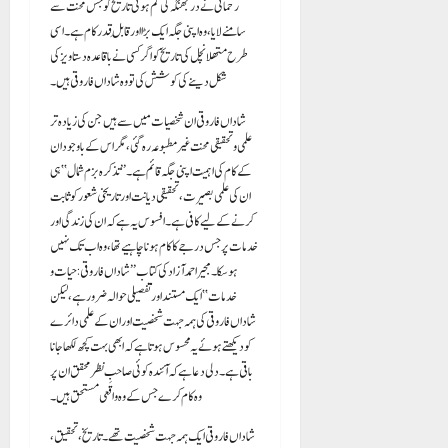
رحمانی نے دربھنگہ کی گم ہوتی تاریخ کو جس محنت سے
سامنے لایا، وہ اپنی جگہ ایک بڑا اور قابلِ قدر کام ہے۔ اسی
طرح متھلانچل کی تاریخ کو اگر کسی نے باقاعدہ دستاویز کی
شکل دینے کی کوشش کی تو وہ شاداں فاروقی ہیں۔
شاداں فاروقی ان شخصیات میں سے ہیں جن کی زیادہ تر
علمی و تحقیقی محنت غیر مطبوعہ رہ گئی، مگر اس کے باوجود ان
کے کام کی اہمیت اپنی جگہ قائم ہے۔ ’’تذکرہ بزم شمال‘‘ ہی
ان کی علمی بصیرت، تحقیقی دیانت اور تاریخی شعور کو ثابت
کرنے کے لیے کافی ہے۔ افسوس یہ ہے کہ ان کی زندگی اور
خدمات پر جس درجے کا کام ہونا چاہیے تھا، وہ اب تک نہیں
ہو سکا۔ مجیر احمد آزاد کی کتاب ’’شاداں فاروقی: حیات و
خدمات‘‘ ایک مستند اور تفصیلی حوالہ ضرور ہے، لیکن
شاداں فاروقی کی ہمہ جہت شخصیت اور ان کے علمی دائرے
کو دیکھتے ہوئے یہ محسوس ہوتا ہے کہ ابھی بہت کچھ لکھا جانا
باقی ہے۔ دلی دعا ہے کہ آئندہ کوئی صاحبِ نظر محقق ان پر
وہ کام کرے جس کے وہ واقعی مستحق ہیں۔
شاداں فاروقی ایک ہمہ جہت شخصیت تھے۔ تاریخ، تحقیق،