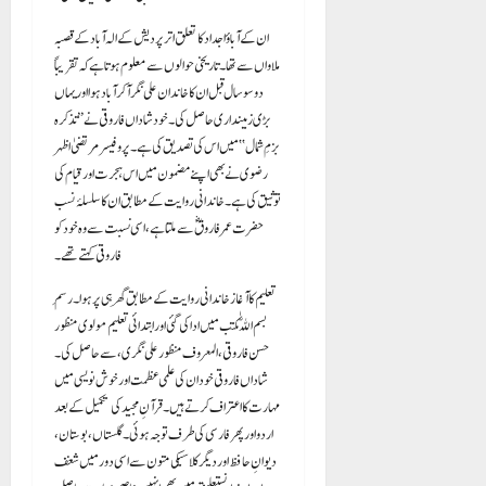
ان کے آباؤ اجداد کا تعلق اتر پردیش کے الہ آباد کے قصبہ
ملاواں سے تھا۔ تاریخی حوالوں سے معلوم ہوتا ہے کہ تقریباً
دو سو سال قبل ان کا خاندان علی نگر آ کر آباد ہوا اور یہاں
بڑی زمینداری حاصل کی۔ خود شاداں فاروقی نے ’’تذکرہ
بزمِ شمال‘‘ میں اس کی تصدیق کی ہے۔ پروفیسر مرتضیٰ اظہر
رضوی نے بھی اپنے مضمون میں اس ہجرت اور قیام کی
توثیق کی ہے۔ خاندانی روایت کے مطابق ان کا سلسلۂ نسب
حضرت عمر فاروقؓ سے ملتا ہے، اسی نسبت سے وہ خود کو
فاروقی کہتے تھے۔
تعلیم کا آغاز خاندانی روایت کے مطابق گھر ہی پر ہوا۔ رسمِ
بسم اللّٰہ مکتب میں ادا کی گئی اور ابتدائی تعلیم مولوی منظور
حسن فاروقی، المعروف منظور علی نگری، سے حاصل کی۔
شاداں فاروقی خود ان کی علمی عظمت اور خوش نویسی میں
مہارت کا اعتراف کرتے ہیں۔ قرآنِ مجید کی تکمیل کے بعد
اردو اور پھر فارسی کی طرف توجہ ہوئی۔ گلستاں، بوستان،
دیوانِ حافظ اور دیگر کلاسیکی متون سے اسی دور میں شغف