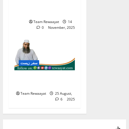
جواہر لال نہرو : یادداشتوں
سے بنائی گئی ایک تصویر
Team Rewaayat
14
0
November, 2025
سفر زیست
قاری محمد عارف — معلمِ
قرآن و خادمِ ملت
Team Rewaayat
25 August,
6
2025
حالیہ