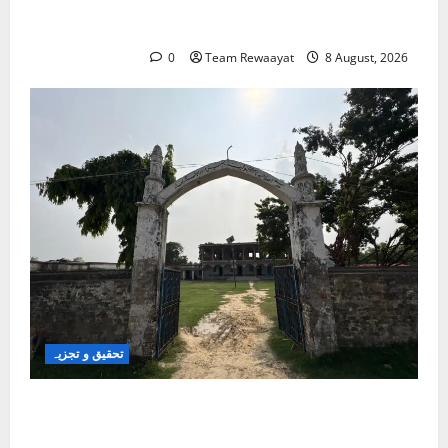
مدارس پر یوپی کے نائب وزیر اعلیٰ کا بیان غیر آئینی
اور تقسیم کارانہ ہے: اسد الدین اویسی
0
Team Rewaayat
8 August, 2026
تحقیق و تجزیہ
کلاس روم سے شک کے گھیرے تک: بہار کے مسلم
بچے تعلیمی سفر میں خوف کے شکار کیوں؟