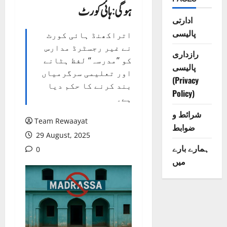
ہوگی: ہائی کورٹ
ادارتی
پالیسی
اتراکھنڈ ہائی کورٹ
نے غیر رجسٹرڈ مدارس
رازداری
کو ’’مدرسہ‘‘ لفظ ہٹانے
پالیسی
اور تعلیمی سرگرمیاں
(Privacy
بند کرنے کا حکم دیا
Policy)
ہے۔
شرائط و
Team Rewaayat
ضوابط
29 August, 2025
ہمارے بارے
0
میں