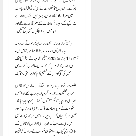
رجسٹریشن کے لیے درخواست دی ہے مگر منظوری ابھی
باقی ہے۔ اس پر ریاستی حکومت نے بتایا کہ فی الحال ریاست
میں صرف 416 مدارس رجسٹرڈ ہیں، جبکہ جو ادارے
سیل کیے گئے وہ بورڈ کی اجازت کے بغیر چل رہے تھے اور
ان میں بے ضابطگیاں بھی پائی گئیں۔
عرضی گزار مدارس میں مدرسہ ابو بکر صدیقی، مدرسہ
جنۃ القرآن اور مدرسہ دارالاسلامیہ شامل ہیں،
جنہیں 14 اپریل 2025 کو ضلع انتظامیہ نے سیل کیا تھا۔
ان اداروں کا الزام ہے کہ کارروائی ضابطوں کے مطابق
نہیں کی گئی اور ان کے تعلیمی کام کو زبردستی روکا گیا۔
حکومت نے جواب دیتے ہوئے کہا کہ یہ مدارس غیر قانونی
طور پر تعلیمی و مذہبی سرگرمیاں چلا رہے تھے اور انہیں
انفرادی طور پر یا ’’دیگر‘‘ لوگوں کے ذریعے چلایا جا رہا تھا۔
حکومت نے مزید وضاحت کی کہ رجسٹرڈ مدارس بدستور
تعلیمی سرگرمیاں کر رہے ہیں اور انہیں سرکاری امداد بھی
مل رہی ہے، جب کہ غیر رجسٹرڈ اداروں کو قانون کے
مطابق بند کیا گیا ہے۔ ساتھ ہی حکومت نے عدالت کو یقین