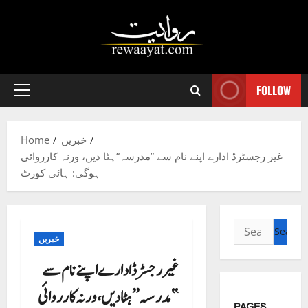
Skip
to
content
FOLLOW
Primary
Menu
خبریں
Home
غیر رجسٹرڈ ادارے اپنے نام سے ”مدرسہ“ہٹا دیں، ورنہ کارروائی
ہوگی: ہائی کورٹ
Search
خبریں
for:
غیر رجسٹرڈ ادارے اپنے نام سے
”مدرسہ“ہٹا دیں، ورنہ کارروائی
PAGES