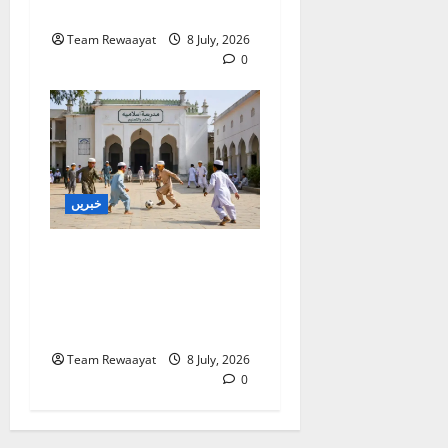
موصول
Team Rewaayat
8 July, 2026
0
خبریں
غازی آباد: کھوڑا مدرسہ ڈی
سیل کرنے کا الہٰ آباد ہائی
کورٹ کا حکم، اے پی سی آر
کی قانونی کامیابی
Team Rewaayat
8 July, 2026
0