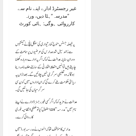
غیر رجسٹرڈ ادارے اپنے نام سے
”مدرسہ“ہٹا دیں، ورنہ
کارروائی ہوگی: ہائی کورٹ
یہ فیصلہ جسٹس منوج کمار تیواری کی سنگل بنچ نے تینتیس
سے زائد سیل شدہ مدارس کی عرضیوں پر سماعت کے
دوران سنایا۔ عدالت نے کہا کہ اگر یہ ادارے دوبارہ کھلنا
چاہتے ہیں تو انہیں متعلقہ اتھارٹی کے سامنے حلف نامہ دینا
ہوگا کہ وہ تعلیمی سرگرمی نہیں چلائیں گے۔ بعد ازاں یہ
ریاستی حکومت طے کرے گی کہ ان اداروں میں کون سی
سرگرمیاں کی جا سکیں گی۔
عدالت نے مزید کہا کہ اگر کسی غیر رجسٹرڈ ادارے نے اپنے
نام میں ’’مدرسہ‘‘ کا لفظ استعمال کیا تو ضلعی انتظامیہ فوری
کارروائی کرے۔
مدارس کا مؤقف تھا کہ انہوں نے مدرسہ بورڈ میں