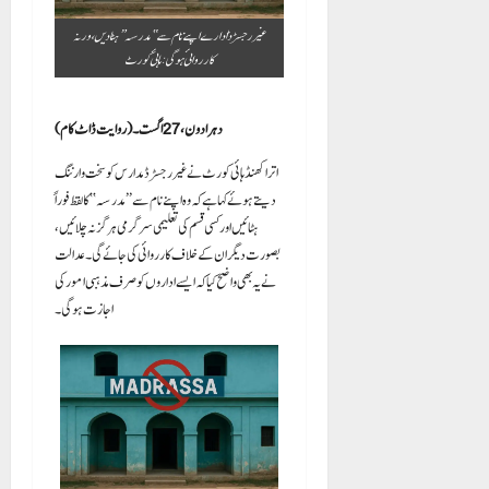
غیر رجسٹرڈ ادارے اپنے نام سے ”مدرسہ“ہٹا دیں، ورنہ
کارروائی ہوگی: ہائی کورٹ
دہرادون، 27 اگست۔ ( روایت ڈاٹ کام)
اتراکھنڈ ہائی کورٹ نے غیر رجسٹرڈ مدارس کو سخت وارننگ
دیتے ہوئے کہا ہے کہ وہ اپنے نام سے ’’مدرسہ‘‘ کا لفظ فوراً
ہٹائیں اور کسی قسم کی تعلیمی سرگرمی ہرگز نہ چلائیں،
بصورت دیگر ان کے خلاف کارروائی کی جائے گی۔ عدالت
نے یہ بھی واضح کیا کہ ایسے اداروں کو صرف مذہبی امور کی
اجازت ہوگی۔