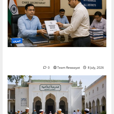
خبریں
بنگال میں مدارس کا جائزہ: دو اضلاع کی رپورٹیں
موصول
0
Team Rewaayat
8 July, 2026