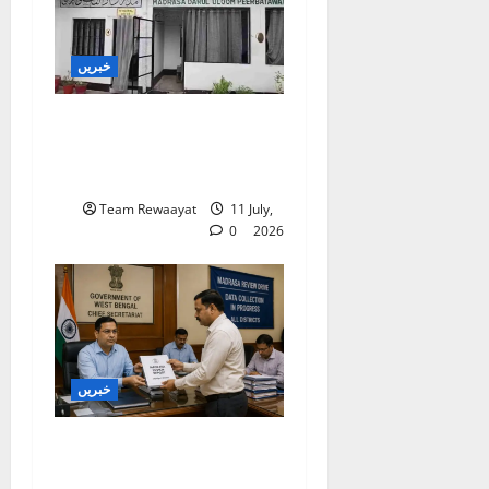
خبریں
بارہ بنکی: سرکاری امداد
یافتہ مدرسے میں مبینہ بے
ضابطگیوں کی جانچ کا حکم
Team Rewaayat
11 July,
0
2026
خبریں
بنگال میں مدارس کا جائزہ:
دو اضلاع کی رپورٹیں