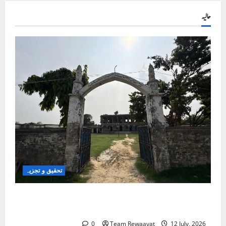
حالیہ
تحقیق و تجزیہ
کلاس روم سے شک کے گھیرے تک: بہار کے مسلم
بچے تعلیمی سفر میں خوف کے شکار کیوں؟
0
Team Rewaayat
12 July, 2026