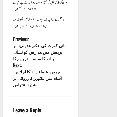
دہانی کرائی کہ طلبہ کی تعلیم متاثر نہ ہو، اس کے لیے متبادل
انتظامات کیے گئے ہیں۔
واضح رہے کہ اب تک ریاست اتراکھنڈ میں مجموعی طور
پر 214 مدارس بند کیے جا چکے ہیں۔
P
Previous:
ہائی کورٹ کی حکم عدولی: اتر
o
پردیش میں مدارس کو نشانہ
بنانے کا سلسلہ نہیں رکا
s
Next:
جمعیۃ علماء ہند کا اجلاس،
t
آسام میں بلڈوزر کارروائی پر
n
شدید اعتراض
a
v
Leave a Reply