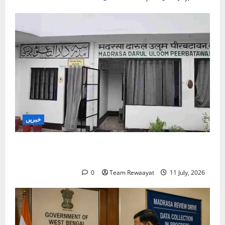
خبریں
بارہ بنکی: سرکاری امداد یافتہ مدرسے میں مبینہ بے
ضابطگیوں کی جانچ کا حکم
0
Team Rewaayat
11 July, 2026