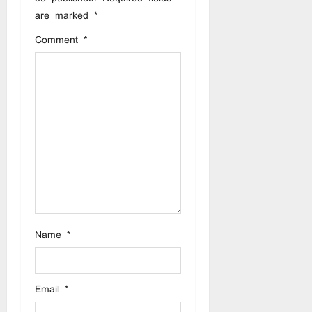
i
are marked
*
g
Comment
*
a
t
i
o
n
Name
*
Email
*