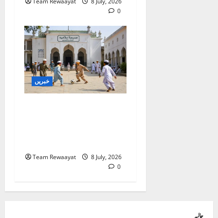
Team Rewaayat
8 July, 2026
0
خبریں
غازی آباد: کھوڑا مدرسہ ڈی
سیل کرنے کا الہٰ آباد ہائی
کورٹ کا حکم، اے پی سی آر
کی قانونی کامیابی
Team Rewaayat
8 July, 2026
0
حالیہ