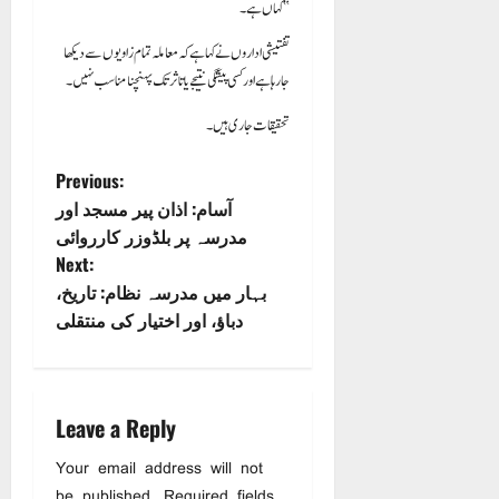
کہاں ہے۔”
تفتیشی اداروں نے کہا ہے کہ معاملہ تمام زاویوں سے دیکھا
جا رہا ہے اور کسی پیشگی نتیجے یا تاثر تک پہنچنا مناسب نہیں۔
تحقیقات جاری ہیں۔
P
Previous:
آسام: اذان پیر مسجد اور
o
مدرسہ پر بلڈوزر کارروائی
Next:
s
بہار میں مدرسہ نظام: تاریخ،
دباؤ، اور اختیار کی منتقلی
t
n
a
Leave a Reply
v
Your email address will not
be published.
Required fields