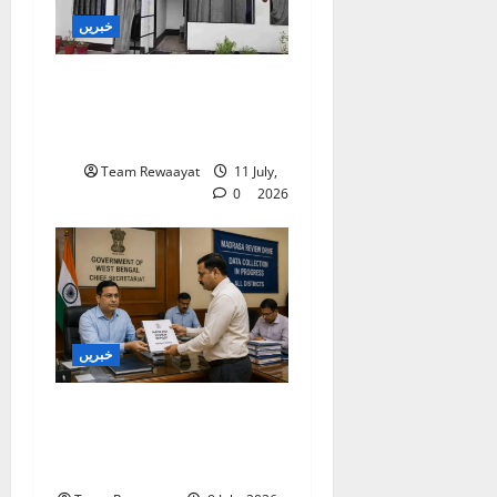
خبریں
بارہ بنکی: سرکاری امداد
یافتہ مدرسے میں مبینہ بے
ضابطگیوں کی جانچ کا حکم
Team Rewaayat
11 July,
0
2026
خبریں
بنگال میں مدارس کا جائزہ:
دو اضلاع کی رپورٹیں
موصول