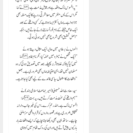
ڈاکٹر ظفرالاسلام خان (سابق چیئرمین دہلی اقلیتی کمیشن)
نے کہا: “یہ افسوس ناک واقعہ ہے اور قابلِ مذمت ہے،
مگر اس کے پس منظر میں معاشرتی رویے کا ایک مسئلہ بھی
جڑا ہوا ہے۔ یہاں اکثر ایسا ہوتا ہے کہ کسی واقعے کے بعد
ایک خاص طبقے کے نام فوراً سامنے لائے جاتے ہیں، جبکہ
اصل تحقیق ابھی شروع بھی نہیں ہوئی ہوتی۔”
انہوں نے برطانیہ میں حالیہ ایک مثال دیتے ہوئے
کہا: “ایک شخص نے میٹرو میں حملہ کیا، مگر نام ظاہر
نہیں کیا گیا تاکہ غلط تاثر نہ پھیلے۔ بعد میں تصدیق ہوئی کہ وہ
مسلمان نہیں تھا۔ یہی احتیاط یہاں بھی ضروری ہے۔ بعض
واقعات کا استعمال سیاسی فائدے کے لیے بھی کیا جاتا ہے۔”
سید سعادت اللہ حسینی (امیر جماعت اسلامی ہند) نے
کہا: “ہم واقعے کی سخت مذمت کرتے ہیں۔ یہ بہت
افسوس ناک ہے۔ اللہ رحم کرے۔ اس کی غیر جانب دارانہ
تفتیش ضروری ہے اور قصورواروں کو قرارِ واقعی سزا ملنی
چاہیے۔ ساتھ ہی یہ بھی دیکھا جانا چاہیے کہ ایسے واقعات بار
بار کیوں پیش آتے ہیں اور ان کی روک تھام میں کوتاہی