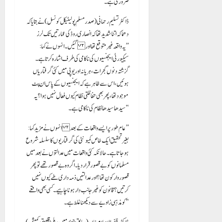
ضروری ہے۔
ڈاکٹر تسلیم رحمانی (صدر مسلم پولیٹیکل کونسل) نے بتایا کہ
دھماکہ اتنا شدید تھا کہ انصاری روڈ کی عمارتیں تک لرز
گئیں۔ انہوں نے کہا: “یہ واقعہ غیر متوقع تھا اور
سیکیورٹی ایجنسیوں کی ناکامی کی طرف اشارہ کرتا ہے۔
گزشتہ دنوں گجرات، ہریانہ اور یوپی میں کئی گرفتاریاں
ہوئیں، اس سے ظاہر ہے کہ ایجنسیوں کے پاس ان پٹ
موجود تھا، پھر بھی حفاظتی نظام کیوں فعال نہیں ہوا؟ یہ
سیدھا سیدھا نظام کی ناکامی ہے۔”
انہوں نے مزید کہا: “عام طور پر ایسے واقعات کے بعد
بغیر تحقیق ایک خاص کمیونٹی کی گرفتاریوں کا سلسلہ شروع
ہو جاتا ہے۔ حالانکہ کئی واقعات میں عدالتوں نے بعد میں
مسلمانوں کو بے قصور قرار دیا۔ اگر وہ بے قصور تھے تو پھر
قصوروار کون تھا؟ اور عدالتیں ذمہ داری طے کیوں نہیں
کرتیں؟ قانون کو غیر جانب دار ہونا چاہیے۔ کسی بھی واقعے
کو مذہبی زاویے سے دیکھنا غلط ہے۔”