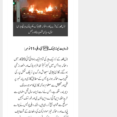
لال قلعہ کے قریب کار دھماکہ: 8 ہلاک، ملکیت کی جانچ جاری؛
سماجی و سیاسی شخصیات کا ردِعمل
نئی دہلی، 11 نومبر: ( روایت نیوز ڈیسک)
دھماکہ ہوا جس میں کم از کم آٹھ افراد ہلاک اور متعدد زخمی
ہو گئے۔ گاڑی نیتا جی سبھاش مارگ پر ٹریفک سگنل پر رکی
تھی جب دھماکہ ہوا۔ پولیس کے مطابق گاڑی ہریانہ نمبر پر
تھی اور تفتیش سے معلوم ہوا کہ گاڑی کا موجودہ مالک
دیویندر سنگھ ہے، جس نے اسے ڈیڑھ سال قبل سلمان سے
خریدا تھا۔ این آئی اے، این ایس جی اور فورنسک ٹیمیں
موقع سے شواہد جمع کر رہی ہیں، جبکہ دہلی پولیس نے یو اے
پی اے اور دھماکہ خیز مواد ایکٹ کی دفعات کے تحت ایف