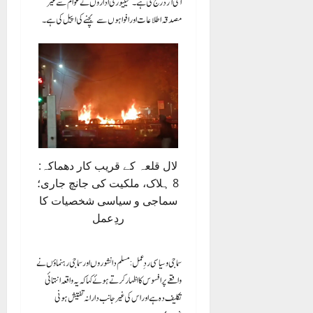
آئی آر درج کی ہے۔ سیکیورٹی اداروں نے عوام سے غیر
مصدقہ اطلاعات اور افواہوں سے بچنے کی اپیل کی ہے۔
لال قلعہ کے قریب کار دھماکہ:
8 ہلاک، ملکیت کی جانچ جاری؛
سماجی و سیاسی شخصیات کا
ردِعمل
سماجی و سیاسی ردِ عمل: مسلم دانشوروں اور سماجی رہنماؤں نے
واقعے پر افسوس کا اظہار کرتے ہوئے کہا کہ یہ واقعہ انتہائی
تکلیف دہ ہے اور اس کی غیر جانب دارانہ تفتیش ہونی