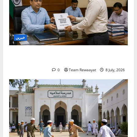
خبریں
بنگال میں مدارس کا جائزہ: دو اضلاع کی رپورٹیں
موصول
0
Team Rewaayat
8 July, 2026