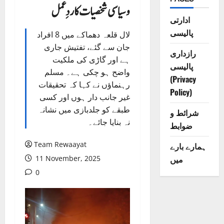
و سیاسی شخصیات کا ردِعمل
ادارتی
پالیسی
لال قلعہ دھماکے میں 8 افراد
جان سے گئے، تفتیش جاری
رازداری
ہے اور گاڑی کی ملکیت
پالیسی
واضح ہو چکی ہے۔ مسلم
(Privacy
رہنماؤں نے کہا کہ تحقیقات
Policy)
غیر جانب دار ہوں اور کسی
طبقے کو جلدبازی میں نشانہ
شرائط و
نہ بنایا جائے۔
ضوابط
Team Rewaayat
ہمارے بارے
میں
11 November, 2025
0