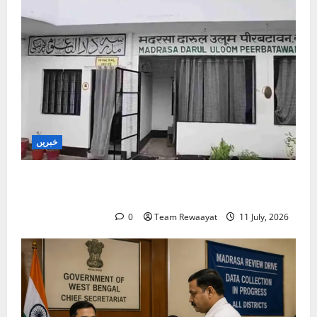
خبریں
بارہ بنکی: سرکاری امداد یافتہ مدرسے میں مبینہ بے
ضابطگیوں کی جانچ کا حکم
0
Team Rewaayat
11 July, 2026